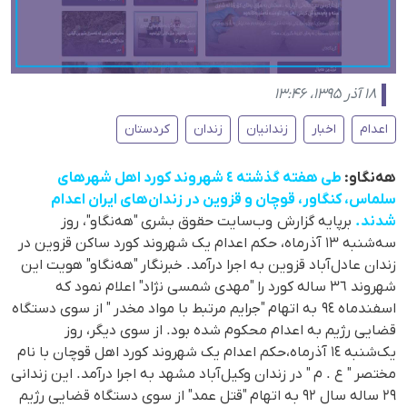
۱۸ آذر ۱۳۹۵، ۱۳:۴۶
اعدام
اخبار
زندانیان
زندان
کردستان
هەنگاو:
طی هفتە گذشتە ٤ شهروند کورد اهل شهرهای
سلماس، کنگاور، قوچان و قزوین در زندان‌های ایران اعدام
شدند.
برپایە گزارش وب‌سایت حقوق بشری "هەنگاو"، روز
سەشنبە ١٣ آذرماه، حکم اعدام یک شهروند کورد ساکن قزوین در
زندان عادل‌آباد قزوین بە اجرا درآمد. خبرنگار "هەنگاو" هویت این
شهروند ٣٦ سالە کورد را "مهدی شمسی نژاد" اعلام نمود کە
اسفندماه ٩٤ بە اتهام "جرایم مرتبط با مواد مخدر " از سوی دستگاه
قضایی رژیم بە اعدام محکوم شدە بود. از سوی دیگر، روز
یک‌شنبە ١٤ آذرماه،حکم اعدام یک شهروند کورد اهل قوچان با نام
مختصر " ع . م " در زندان وکیل‌آباد مشهد بە اجرا درآمد. این زندانی
٢٩ سالە سال ٩٢ بە اتهام "قتل عمد" از سوی دستگاه قضایی رژیم