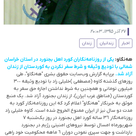
۲۷ آذر ۱۳۹۵، ۲۰:۰۳
اخبار
زندانیان
زندان
هەنگاو:
یکی از روزنامەنگاران کورد اهل بجنورد در استان خراسان
شمالی با تودیع وثیقە و شرط سفر نکردن بە کوردستان از زندان
آزاد شد.
برپایە گزارش وب‌سایت حقوق بشری "هەنگاو"، طی
روزهای گذشتە کاوە (مصطفی )خلیلی راد با تودیع وثیقە ٣٠٠
میلیون تومانی و همچنین بە شرط نداشتن اجازە حق سفر بە
کوردستان (مناطق غرب ایران)، از زندان بجنورد آزاد شد. یک منبع
موثق بە خبرنگار "هەنگاو" اعلام کرد کە این روزنامەنگار کورد بە
مدت دو سال نیز از ایران ممنوع الخروج شدە است. کاوە خلیلی راد
روزنامەنگار ٣٦ سالە کورد اهل بجنورد در روز یک‌شنبە ٧
شهریورماه امسال توسط نیروهای امنیتی رژیم در بجنورد
بازداشت و جهت سپری نمودن دوران ٦ ماهە محکومیت خود راهی