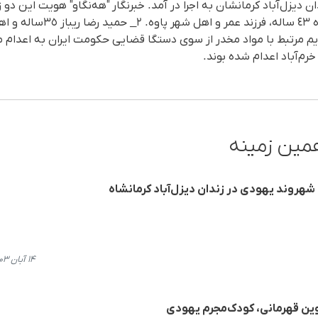
ن دیزل‌آباد کرمانشان بە اجرا در آمد. خبرنگار "هەنگاو" هویت این دو ز
کردە است؛ ١_ محمد کریم عزیز پ
ایم مرتبط با مواد مخدر از سوی دستگا قضایی حکومت ایران بە اعدام 
خرم‌آباد اعدام شدە بوند.
مین زمینه
 شهروند یهودی در زندان دیزل‌آباد کرمانشاه
۱۴ آبان ۱۴۰۳، ۱۱:۱۷
روین قهرمانی، کودک‌مجرم یهودی