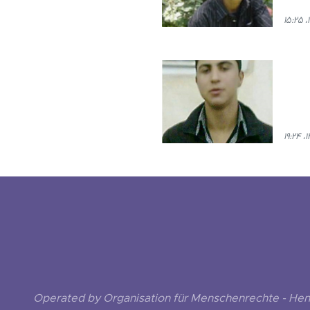
Operated by Organisation für Menschenrechte - He