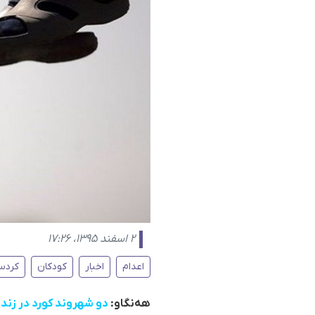
۲ اسفند ۱۳۹۵، ۱۷:۲۶
اعدام
اخبار
کودکان
کردس
هەنگاو:
دو شهروند کورد در زندا