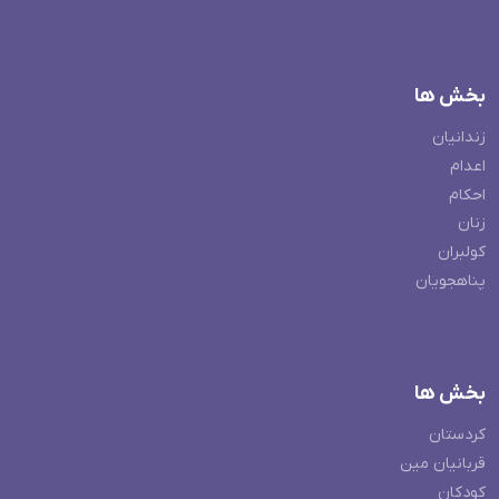
بخش ها
زندانیان
اعدام
احکام
زنان
کولبران
پناهجویان
بخش ها
کردستان
قربانیان مین
کودکان