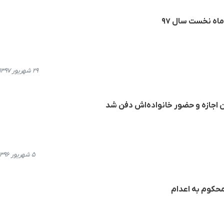
۲۹ شهریور ۱۳۹۷، ۲۲:۴۸
ن اجازە و حضور خانوادەاش دفن شد
۵ شهریور ۱۳۹۶، ۰۳:۴۱
محکوم بە اعدام