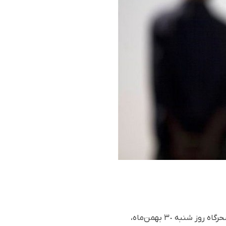
برپایە گزارش "هەنگاو"، سحرگاه روز شنبە ٣٠ بهمن‌ماه،