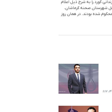
ندانی کورد را بە شرح ذیل اعلام
ناه ٤٣ سالە، فرزند عمر و اهل شهر پاوە. ٢_ حمید رضا ریباز ٣٥سالە و اهل شهرستان صحنە کرماشان.
محکوم شدە بودند. در همان روز