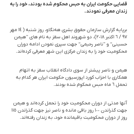
قضایی حکومت ایران بە حبس محکوم شدە بودند، خود را بە
زندان معرفی نمودند.
برپایە گزارش سازمان حقوق بشری هەنگاو، روز شنبە ( ١٤ مهر
٩٧ / ٦ اکتبر ٢٠١٨)، دو شهروند اهل سقز بە نام های ”هیمن
حسینی“ و ”ناصر رحیمی“ جهت سپری نمودن ادامە دوران
محکومیت خود را بە زندان مرکزی این شهر معرفی کردەاند.
هیمن و ناصر پیشتر از سوی دادگاه انقلاب سقز بە اتهام
همکاری با احزاب کورد اپوزسیون حکومت ایران هر کدام بە
تحمل ٦ ماه حبس محکوم شدە بودند.
آنها مدتی از دوران محکومیت خود را تحمل کردەاند و هیمن
جهت گذراندن ١٠٠ روز باقی ماندە و ناصر نیز جهت گذراندن ١١٥
روز از دوران محکومیت باقیماندە خود، بە زندان رفتەاند.