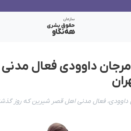
سازمان
حقوق بشری
هەنگاو
مرجان داوودی فعال مدنی 
ران
اوودی، فعال مدنی اهل قصر شیرین که روز گذشته