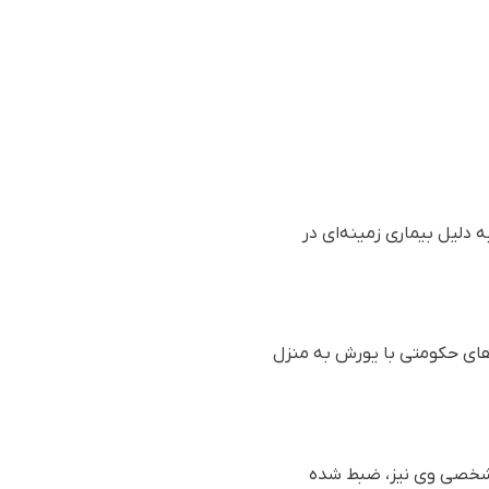
دلیل بیماری زمینه‌ای در
به سازمان حقوق بشری هه‌نگاو، روز یکشنبه ٢٠ آذر ١٤٠١ (١١ دسامبر ٢٠٢٢) نیروهای حکومتی با یورش به منزل
ل شخصی وی نیز، ضبط شده