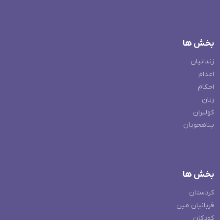
بخش ها
زندانیان
اعدام
احکام
زنان
کولبران
پناهجویان
بخش ها
کردستان
قربانیان مین
کودکان