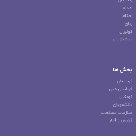
زندانیان
اعدام
احکام
زنان
کولبران
پناهجویان
بخش ها
کردستان
قربانیان مین
کودکان
دانشجویان
منازعات مسلحانه
گزارش و آمار