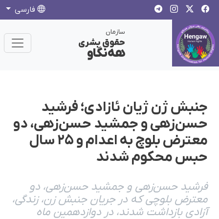
فارسی
سازمان
حقوق بشری
هەنگاو
جنبش ژن ژیان ئازادی؛ فرشید
حسن‌زهی و جمشید حسن‌زهی، دو
معترض بلوچ به اعدام و ٢۵ سال
حبس محکوم شدند
فرشید حسن‌زهی و جمشید حسن‌زهی، دو
معترض بلوچی که در جریان جنبش زن، زندگی،
آزادی بازداشت‌ شدند، در دوازدهمین ماه