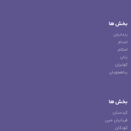
بخش ها
زندانیان
اعدام
احکام
زنان
کولبران
پناهجویان
بخش ها
کردستان
قربانیان مین
کودکان