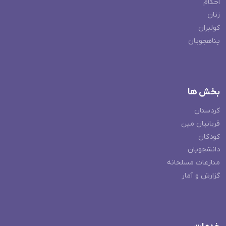
احکام
زنان
کولبران
پناهجویان
بخش ها
کردستان
قربانیان مین
کودکان
دانشجویان
منازعات مسلحانه
گزارش و آمار