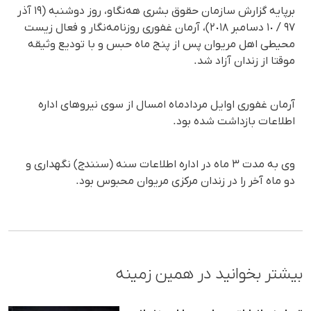
برپایە گزارش سازمان حقوق بشری هەنگاو، روز دوشنبە (١٩ آذر
٩٧ / ١٠ دسامبر ٢٠١٨)، آرمان غفوری روزنامەنگار و فعال زیست
محیطی اهل مریوان پس از پنج ماه حبس و با تودیع وثیقە
موقتا از زندان آزاد شد.
آرمان غفوری اوایل مردادماه امسال از سوی نیروهای ادارە
اطلاعات بازداشت شدە بود.
وی بە مدت ٣ ماه در ادارە اطلاعات سنە (سنندج) نگهداری و
دو ماه آخر را در زندان مرکزی مریوان محبوس بود.
بیشتر بخوانید در همین زمینه