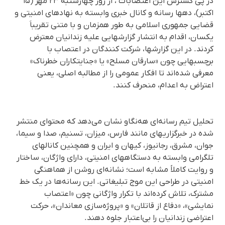
در پی گسترش این اعتصابات ، از روز چهارشنبه ۲۳ مهر (۱۵
اکتبر)، دهها رسانه و کانال خبری وابسته به نهادهای امنیتی و
قضایی جمهوری اسلامی به‌ طور همزمان و با متنی تقریباَ
یکسان، اقدام به انتشار گزارشهایی علیه زندانیان معترض
کردند. در این گزارشها، شرکت‌ کنندگان در اعتصاب با
برچسبهایی چون «سارقان مسلح» یا «جنایتکاران خطرناک»
معرفی شده‌اند تا افکار عمومی را از مطالبه اصلی، یعنی
اعتراض به اعدام، منحرف کنند.
تحلیل تیم رسانه‌ای هەنگاو نشان می‌دهد که محتوای منتشر
شده در خبرگزاریهای مانند فارس، میزان، تسنیم، صدا و سیما،
جوان، مشرق، رجانیوز، کیهان و ایران و همچنین کانالهای
تلگرامی وابسته به دستگاههای امنیتی، دارای واژگان، ساختار
و روایت کاملاً مشابه است؛ نشانه‌ای روشن از هماهنگی
امنیتی در طراحی این موج تبلیغاتی. این رسانه‌ها در یک خط
مشترک، تلاش کرده‌اند با تکرار واژگانی چون «اعتصاب
نمایشی»، «دفاع از قاتلان» و «پروژه‌سازی معاندان»، حرکت
اعتراضی زندانیان را بی‌اعتبار جلوه دهند.