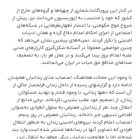
در کنار این پروپاگاندا،شماری از چهره‌ها و گروه‌های خارج از
کشور که خود را منتسب به اپوزیسیون می‌دانند نیز، پیش از
شروع موج حکومتی، با انتشار اظهارنظرهایی در شبکه‌های
اجتماعی از اجرای احکام اعدام دفاع کرده و همان ادبیات
امنیتی را تکرار کردند. تجربه‌های پیشین نشان می‌دهد که
چنین مواضعی معمولاً در آستانه‌ شکل‌گیری کارزارهای مدنی
علیه اعدام بروز پیدا می‌کنند و در عمل هر بار، به تضعیف
صداهای مدافع حق حیات در ایران می‌انجامند.
با وجود این حملات هماهنگ، اعتصاب غذای زندانیان همچنان
ادامه دارد و گزارشهای رسیده از داخل زندان قزلحصار حاکی از
آن است که دهها زندانی، با وجود فشار و تهدید مسئولان
زندان، از تصمیم خود عقب‌ نشینی نکرده‌اند. برخی منابع از
انتقال چند نفر از زندانیان معترض به سلول انفرادی به‌عنوان
اقدامی تنبیهی خبر داده‌اند. زندانیان معترض در روز پنجم
اعتصاب اعلام کردند نیروهای امنیتی زندان بە منظور انتقال
افرادی کە تصاویر آنها در رسانەها منتشر شدە است وارد بند
شدەاند اما با مقاومت زندانیان دیگر، موفق بە انتقال این