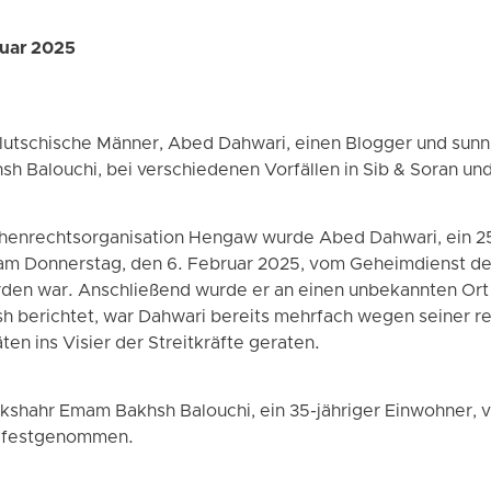
ruar 2025
elutschische Männer, Abed Dahwari, einen Blogger und sunni
h Balouchi, bei verschiedenen Vorfällen in Sib & Soran und
henrechtsorganisation Hengaw wurde Abed Dahwari, ein 25
, am Donnerstag, den 6. Februar 2025, vom Geheimdienst d
rden war. Anschließend wurde er an einen unbekannten Ort
h berichtet, war Dahwari bereits mehrfach wegen seiner re
n ins Visier der Streitkräfte geraten.
kshahr Emam Bakhsh Balouchi, ein 35-jähriger Einwohner, v
s festgenommen.