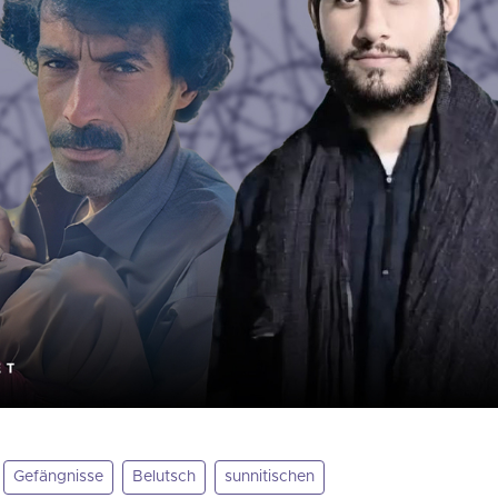
Gefängnisse
Belutsch
sunnitischen