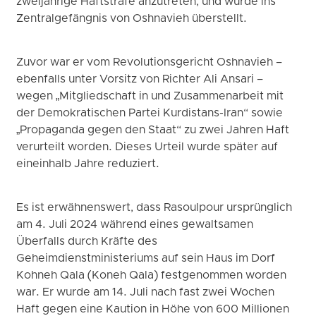
zweijährige Haftstrafe anzutreten, und wurde ins
Zentralgefängnis von Oshnavieh überstellt.
Zuvor war er vom Revolutionsgericht Oshnavieh –
ebenfalls unter Vorsitz von Richter Ali Ansari –
wegen „Mitgliedschaft in und Zusammenarbeit mit
der Demokratischen Partei Kurdistans-Iran“ sowie
„Propaganda gegen den Staat“ zu zwei Jahren Haft
verurteilt worden. Dieses Urteil wurde später auf
eineinhalb Jahre reduziert.
Es ist erwähnenswert, dass Rasoulpour ursprünglich
am 4. Juli 2024 während eines gewaltsamen
Überfalls durch Kräfte des
Geheimdienstministeriums auf sein Haus im Dorf
Kohneh Qala (Koneh Qala) festgenommen worden
war. Er wurde am 14. Juli nach fast zwei Wochen
Haft gegen eine Kaution in Höhe von 600 Millionen