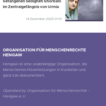
Gefangenen Sedigheh Ghorbani
im Zentralgefängnis von Urmia
14 Dezember 2025 01:10
ORGANISATION FÜR MENSCHENRECHTE
HENGAW
Hengaw ist eine unabhängige Organisation, die
Menschenrechtsverletzungen in Kurdistan und
ganz Iran dokumentiert.
Operated by Organisation für Menschenrechte -
Hengaw e.V.