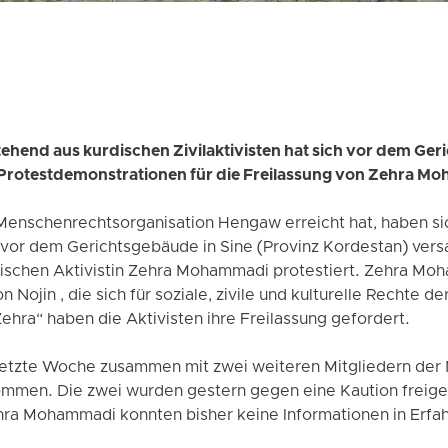
hend aus kurdischen Zivilaktivisten hat sich vor dem Ger
Protestdemonstrationen für die Freilassung von Zehra Mo
 Menschenrechtsorganisation Hengaw erreicht hat, haben s
 vor dem Gerichtsgebäude in Sine (Provinz Kordestan) versa
chen Aktivistin Zehra Mohammadi protestiert. Zehra Moha
 Nojin , die sich für soziale, zivile und kulturelle Rechte de
Zehra“ haben die Aktivisten ihre Freilassung gefordert.
tzte Woche zusammen mit zwei weiteren Mitgliedern der
ommen. Die zwei wurden gestern gegen eine Kaution freig
hra Mohammadi konnten bisher keine Informationen in Erfa