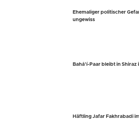
Ehemaliger politischer Gef
ungewiss
Bahá’í-Paar bleibt in Shira
Häftling Jafar Fakhrabadi i