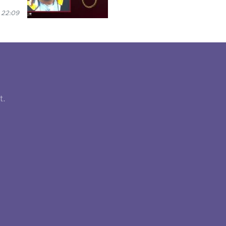
 22:09
t.