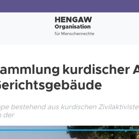
HENGAW
Organisation
für Menschenrechte
sammlung kurdischer A
Gerichtsgebäude
e bestehend aus kurdischen Zivilaktiviste
n der