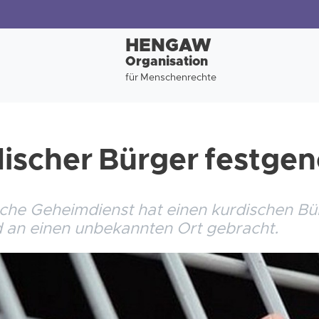
HENGAW
Organisation
für Menschenrechte
discher Bürger festg
che Geheimdienst hat einen kurdischen Bür
an einen unbekannten Ort gebracht.