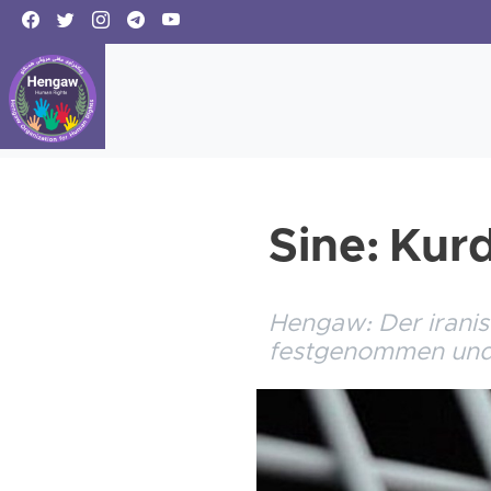
Sine: Kur
Hengaw: Der iranis
festgenommen und 