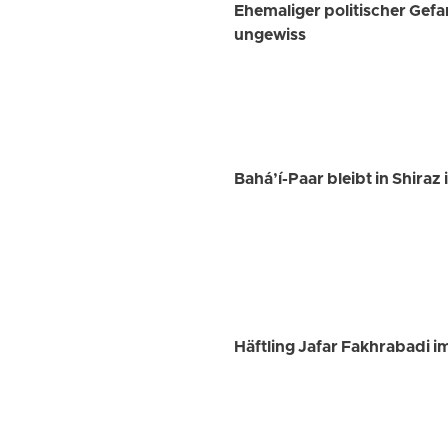
Ehemaliger politischer Gef
ungewiss
Bahá’í-Paar bleibt in Shira
Häftling Jafar Fakhrabadi i