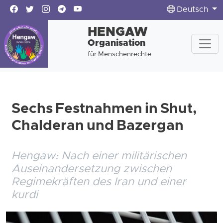
Deutsch
HENGAW
Organisation
für Menschenrechte
Sechs Festnahmen in Shut,
Chalderan und Bazergan
Hengaw: Nach einer militärischen
Auseinandersetzung zwischen
Regimekräften des Iran und einer
kurdi