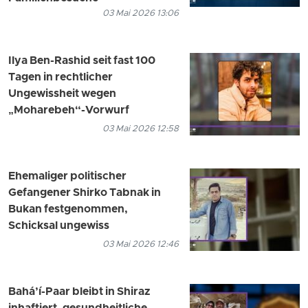
03 Mai 2026 13:06
Ilya Ben-Rashid seit fast 100
Tagen in rechtlicher
Ungewissheit wegen
„Moharebeh“-Vorwurf
03 Mai 2026 12:58
Ehemaliger politischer
Gefangener Shirko Tabnak in
Bukan festgenommen,
Schicksal ungewiss
03 Mai 2026 12:46
Bahá’í-Paar bleibt in Shiraz