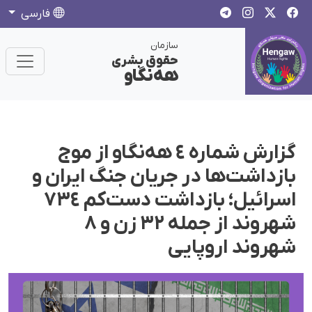
فارسی
سازمان
حقوق بشری
هەنگاو
گزارش شمارە ٤ هه‌نگاو از موج
بازداشت‌ها در جریان جنگ ایران و
اسرائیل؛ بازداشت دست‌کم ٧٣٤
شهروند از جملە ۳٢ زن و ٨
شهروند اروپایی