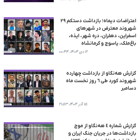
اعتراضات دیماه؛ بازداشت دستکم ۲۹
شهروند معترض در شهرهای
اسفراین، دهلران، درە شهر، ایذە،
باغ‌ملک، یاسوج و کرمانشاه
۱۲ دی ۱۴۰۴، ۰۰:۴۴
گزارش هەنگاو از بازداشت چهاردە
شهروند کورد طی ٦ روز نخست ماه
دسامبر
۱۵ آذر ۱۴۰۴، ۲۱:۵۳
گزارش شمارە ٤ هه‌نگاو از موج
بازداشت‌ها در جریان جنگ ایران و