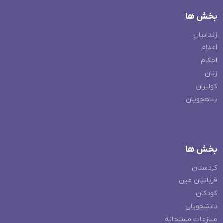
بخش ها
زندانیان
اعدام
احکام
زنان
کولبران
پناهجویان
بخش ها
کردستان
قربانیان مین
کودکان
دانشجویان
منازعات مسلحانه