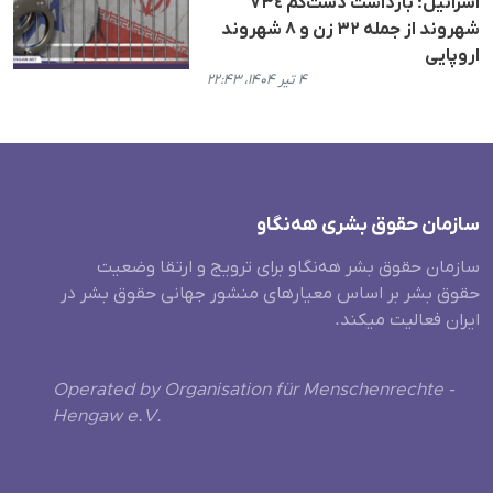
اسرائیل؛ بازداشت دست‌کم ٧٣٤
شهروند از جملە ۳٢ زن و ٨ شهروند
اروپایی
۴ تیر ۱۴۰۴، ۲۲:۴۳
سازمان حقوق بشری هەنگاو
سازمان حقوق بشر هه‌نگاو برای ترویج و ارتقا وضعیت
حقوق بشر بر اساس معیارهای منشور جهانی حقوق بشر در
ایران فعالیت میکند.
Operated by Organisation für Menschenrechte -
Hengaw e.V.