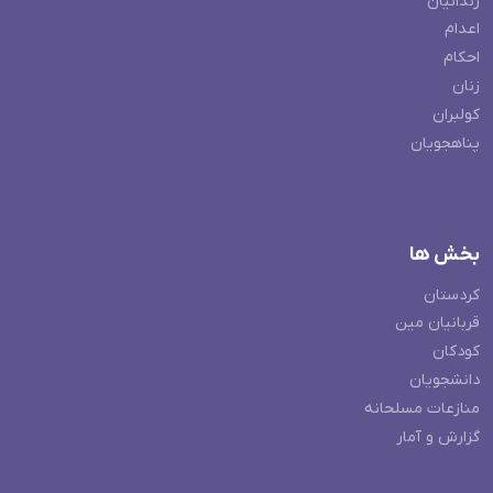
زندانیان
اعدام
احکام
زنان
کولبران
پناهجویان
بخش ها
کردستان
قربانیان مین
کودکان
دانشجویان
منازعات مسلحانه
گزارش و آمار