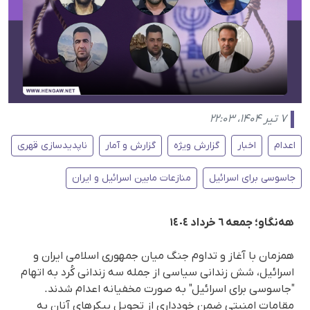
۷ تیر ۱۴۰۴، ۲۲:۰۳
اعدام
اخبار
گزارش ویژه
گزارش و آمار
ناپدیدسازی قهری
جاسوسی برای اسرائیل
منازعات مابین اسرائیل و ایران
هەنگاو؛ جمعە ٦ خرداد ١٤٠٤
همزمان با آغاز و تداوم جنگ میان جمهوری اسلامی ایران و
اسرائیل، شش زندانی سیاسی از جملە سە زندانی کُرد به اتهام
"جاسوسی برای اسرائیل" به‌ صورت مخفیانه اعدام شدند.
مقامات امنیتی ضمن خودداری از تحویل پیکرهای آنان به