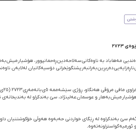
شتن
ەندیی مەهاباد بە ناوەکانی سەلاحەدین ڕەحمانپوور، هۆشیار میش بەه
اڕەزایەیی دەربڕین بەرانبەر پشتگوێخرانی دۆسیەکانیان لەلایەن ناوەن
بەپێی ڕاپۆرتی گە
ر، هۆشیار میش بەهار و عوسمان عەلینژاد، سێ بەندکراو لە بەندیخانەی
ەم سێ بەندکراوە لە ڕێگای خواردنی حەبەوە هەوڵی خۆکوشتنیان داوە 
 ئورمیە گواستراونەتەوە.