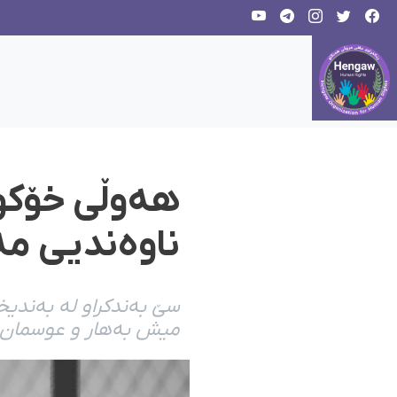
هەوڵی خۆکوش
ناوەندیی مە
سێ بەندکراو لە بەندیخ
میش بەهار و عوسمان ع