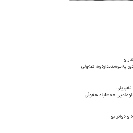
ار و
دی پەیوەندیدارەوە، هەوڵی
یشتوو بە ڕێکخراوی مافی مرۆڤی هەنگاو، ڕۆژی سێشەممە ٥ی بانەمەڕی ٢٧٢٣ (٢٥ی ئەپریلی
 ناوەندیی مەهاباد هەوڵی
و دواتر بۆ