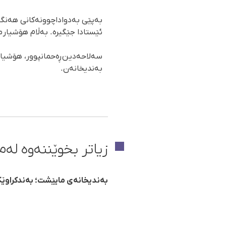
بەپێی بەدواداچوونەکانی هەنگاو
ئێستادا جێگیرە. بەڵام هۆشیار 
سەلاحەدین ڕەحمانپوور، هۆشیار 
بەندیخانەن.
زیاتر بخوێننەوە لەم 
بەندیخانەی مایێشت؛ بەندکراوێک 