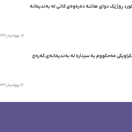
رد ڕۆژێک دوای هاتنە دەرەوەی کاتی لە بەندیخانە
١٥ پووشپەڕ ٢٧٢٢، ٢٣:٤١
کراوێکی مەحکووم بە سێدارە لە بەندیخانەی کەرەج
١٢ پووشپەڕ ٢٧٢٢، ٠٩:٢٥