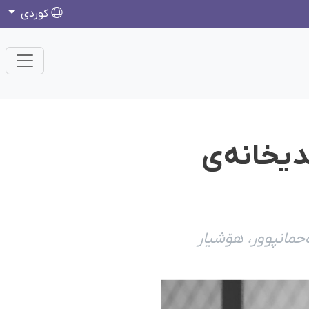
كوردی
دیخانەی
حمانپوور، هۆشیار