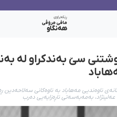
ڕێکخراوی
مافی مرۆڤی
هەنگاو
تنی سێ بەندکراو لە بەن
هاباد
انەی ناوەندیی مەهاباد بە ناوەکانی سەلاحەدین ڕە
ەلینژاد، بەمەبەسەتی ناڕەزایەیی دەرب