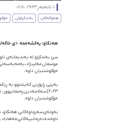
١٠ بانەمەڕ ٢٧٢٣، ٠٧:٥٠
هەواڵەکان
بەندکراوان
خۆکو
هەنگاو: یەکشەممە ١٠ی خاکەلێوەی ٢٧٢٣
سێ بەندکراو لە بەندیخانەی ناو
عوسمان عەلینژاد، بەمەبەسەتی ن
خۆکوشتنیان داوە.
٢٠٢٣) سەلاحەدین ڕەحمانپوو
خۆکوشتنیان داوە.
بەوتەی سەرچاوەکانی هەنگاو، ئ
ناوەندە دەرمانییەکانی مەهاباد و