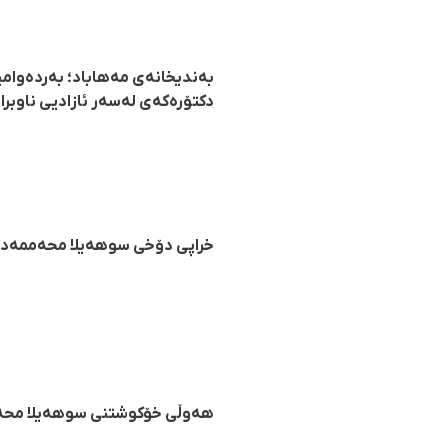
بەندیخانەی مەهاباد؛ بەردەوام
دکتۆرەکەی لەسەر ئازادیی ناوبرا
خراپی دۆخی سوهەیلا محەممەدی
هەوڵی خۆکوشتنی سوهەیلا محەمم