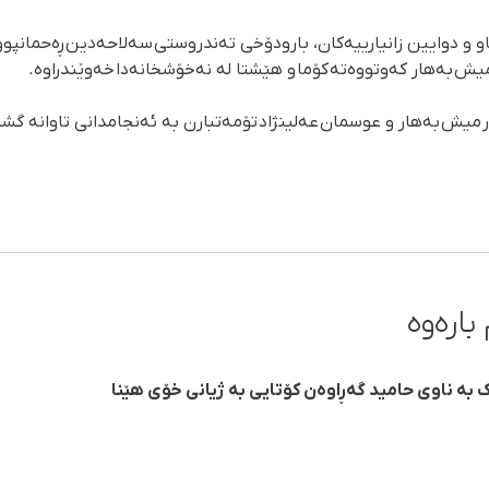
 و دوایین زانیارییەکان، بارودۆخی تەندروستی سەلاحەدین ڕەحمانپوور
میش بەهار کەوتووەتە کۆما و هێشتا لە نەخۆشخانەدا خەوێندراوە.
میش بەهار و عوسمان عەلینژاد تۆمەتبارن بە ئەنجامدانی تاوانە گشتی
بارەوە
بە ناوی حامید گەڕاوەن کۆتایی بە ژیانی خۆی هێنا