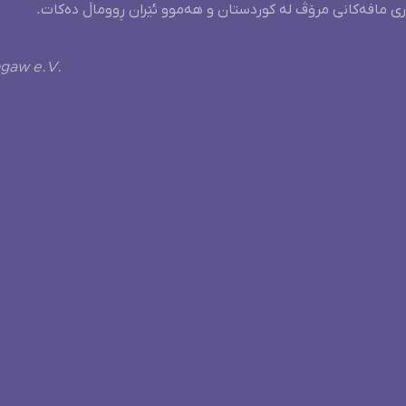
ری مافەکانی مرۆڤ لە کوردستان و هەموو ئێران ڕووماڵ دەکات.
ngaw e.V.