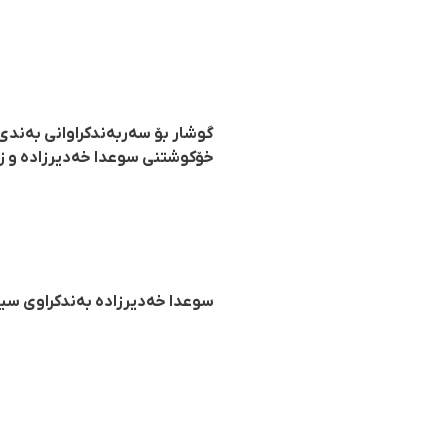
گوشار بۆ سەربەندکراوانی بەندی
خۆکوشتنی سوعدا خەدیرزادە و ز
سوعدا خەدیرزادە بەندکراوی سی