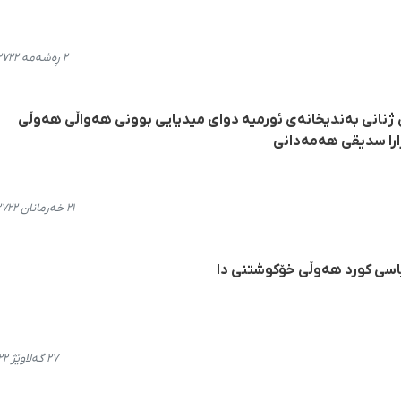
٢ ڕەشەمە ٢٧٢٢، ٢٢:٤٧
 ژنانی بەندیخانەی ئورمیە دوای میدیایی بوونی هەواڵی هەوڵی
ارا سدیقی هەمەدانی
٢١ خەرمانان ٢٧٢٢، ٢٢:٢٢
اسی کورد هەوڵی خۆکوشتنی دا
٢٧ گەلاوێژ ٢٧٢٢، ١١:١٠