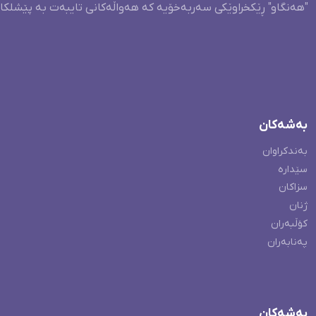
"هەنگاو" ڕێکخراوێکی سەربەخۆیە کە هەواڵەکانی تایبەت بە پێشلکا
بەشەکان
بەندکراوان
سێدارە
سزاکان
ژنان
کۆڵبەران
پەنابەران
بەشەکان