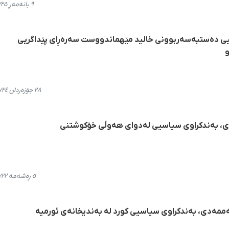
٩ بانەمەڕ ٢٧٢٥، ١٠:١٨
یی دەستبەسەربوونی خالید مێهماندووست سەرەڕای پێداگریی
و
٢٨ جۆزەردان ٢٧٢٤، ١٤:٤٠
، بەندکراوی سیاسیی لەدوای هەوڵی خۆکوشتنی
٥ ڕەشەمە ٢٧٢٢، ١١:٢٢
ەدی، بەندکراوی سیاسیی کورد لە بەندیخانەی ئورمیە