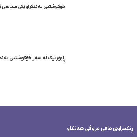
خۆکوشتنی بەندکراوێکی سیاسی کو
ڕاپۆرتێک لە سەر خۆکوشتنی بەند
ڕێکخراوی مافی مرۆڤی هەنگاو