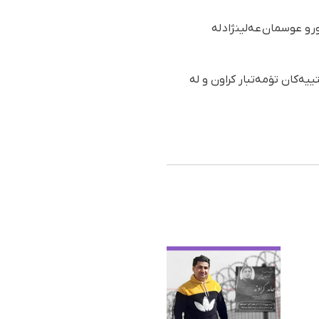
 و عوسمان عەلینژاد لە
یەکان تۆمەتبار کراون و لە