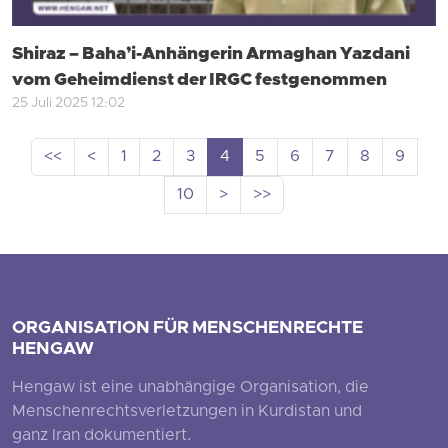
Shiraz – Baha’i-Anhängerin Armaghan Yazdani
vom Geheimdienst der IRGC festgenommen
25 Juli 2025 12:02
<<
<
1
2
3
4
5
6
7
8
9
10
>
>>
ORGANISATION FÜR MENSCHENRECHTE
HENGAW
Hengaw ist eine unabhängige Organisation, die
Menschenrechtsverletzungen in Kurdistan und
ganz Iran dokumentiert.