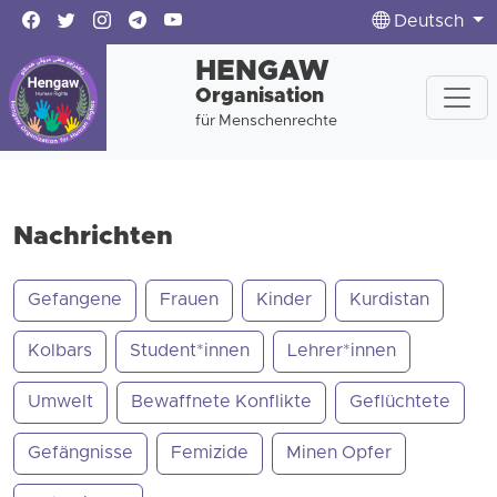
Deutsch
HENGAW
Organisation
für Menschenrechte
Nachrichten
Gefangene
Frauen
Kinder
Kurdistan
Kolbars
Student*innen
Lehrer*innen
Umwelt
Bewaffnete Konflikte
Geflüchtete
Gefängnisse
Femizide
Minen Opfer