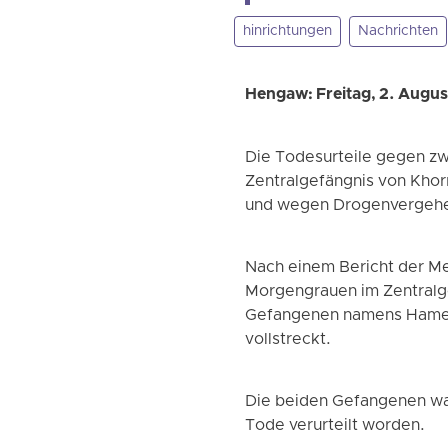
hinrichtungen
Nachrichten
Hengaw: Freitag, 2. Augu
Die Todesurteile gegen zw
Zentralgefängnis von Kho
und wegen Drogenvergehen
Nach einem Bericht der M
Morgengrauen im Zentralge
Gefangenen namens Hamed 
vollstreckt.
Die beiden Gefangenen wa
Tode verurteilt worden.