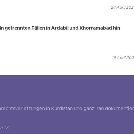
24 April 202
 in getrennten Fällen in Ardabil und Khorramabad hin
19 April 202
echtsverletzungen in Kurdistan und ganz Iran dokumentier
e.V.