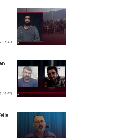
6 21:40
an
6 16:58
elle