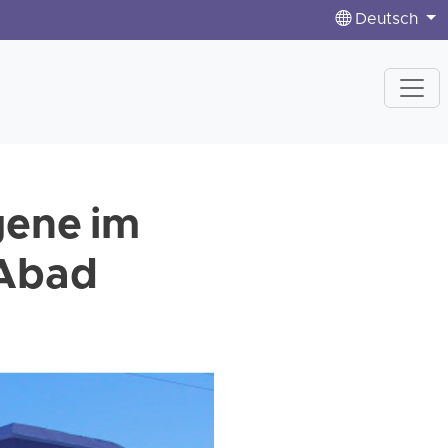
Deutsch
gene im
 Abad