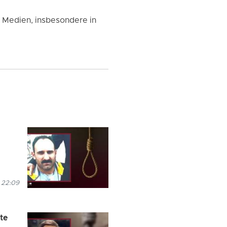
n Medien, insbesondere in
 22:09
te