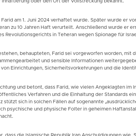
r Inhaftierung oder den Ort der Vollstreckung bekannt.
 Farid am 1. Juni 2024 verhaftet wurde. Später wurde er v
eran zu 10 Jahren Haft verurteilt. Anschließend wurde er ern
s Revolutionsgerichts in Teheran wegen Spionage für Israel
hestehen, behaupteten, Farid sei vorgeworfen worden, mit d
mmengearbeitet und sensible Informationen weitergegebe
on Einrichtungen, Sicherheitsvorkehrungen und die Identit
ichtung und betont, dass Farid, wie vielen Angeklagten im 
ffentliches Verfahren und die Einhaltung der Standards ein
z stützt sich in solchen Fällen auf sogenannte „ausdrückli
rch psychische und physische Folter in geheimen Haftanst
macht.
, dass die Islamische Republik Iran Anschuldigungen wie „