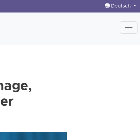
Deutsch
nage,
her