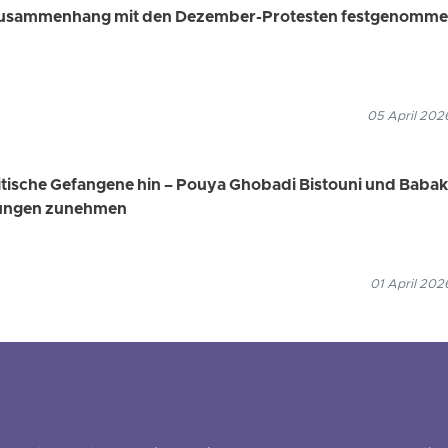
im Zusammenhang mit den Dezember-Protesten festgenomm
05 April 202
olitische Gefangene hin – Pouya Ghobadi Bistouni und Babak
tungen zunehmen
01 April 202