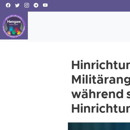
Hinrichtu
Militäran
während s
Hinrichtu