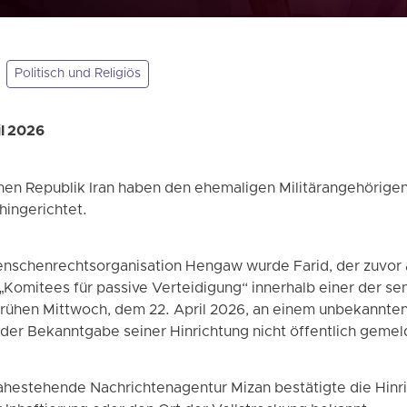
Politisch und Religiös
il 2026
hen Republik Iran haben den ehemaligen Militärangehörigen
hingerichtet.
nschenrechtsorganisation Hengaw wurde Farid, der zuvor a
Komitees für passive Verteidigung“ innerhalb einer der sen
rühen Mittwoch, dem 22. April 2026, an einem unbekannten 
 der Bekanntgabe seiner Hinrichtung nicht öffentlich geme
nahestehende Nachrichtenagentur Mizan bestätigte die Hinr