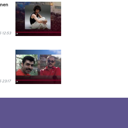
enen
6 12:53
6 23:17