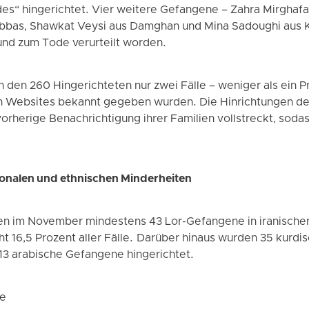
es“ hingerichtet. Vier weitere Gefangene – Zahra Mirghafar
bbas, Shawkat Veysi aus Damghan und Mina Sadoughi aus 
und zum Tode verurteilt worden.
den 260 Hingerichteten nur zwei Fälle – weniger als ein Pro
n Websites bekannt gegeben wurden. Die Hinrichtungen d
rherige Benachrichtigung ihrer Familien vollstreckt, sodas
ionalen und ethnischen Minderheiten
en im November mindestens 43 Lor-Gefangene in iranische
cht 16,5 Prozent aller Fälle. Darüber hinaus wurden 35 kurd
 13 arabische Gefangene hingerichtet.
le