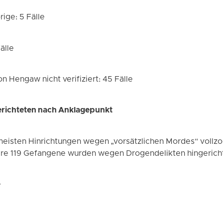
ige: 5 Fälle
älle
n Hengaw nicht verifiziert: 45 Fälle
erichteten nach Anklagepunkt
isten Hinrichtungen wegen „vorsätzlichen Mordes“ vollzog
tere 119 Gefangene wurden wegen Drogendelikten hingerich
e