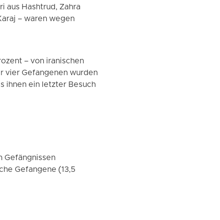
i aus Hashtrud, Zahra
Karaj – waren wegen
zent – ​​von iranischen
er vier Gefangenen wurden
s ihnen ein letzter Besuch
n Gefängnissen
ische Gefangene (13,5