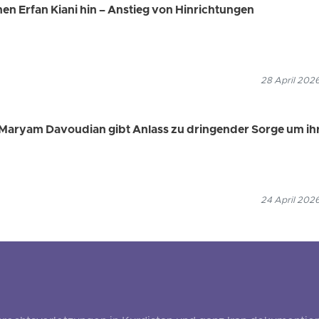
nen Erfan Kiani hin – Anstieg von Hinrichtungen
28 April 202
Maryam Davoudian gibt Anlass zu dringender Sorge um ih
24 April 202