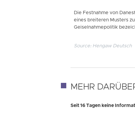
Die Festnahme von Danesh 
eines breiteren Musters z
Geiselnahmepolitik bezeic
Source:
Hengaw Deutsch
MEHR DARÜBE
Seit 16 Tagen keine Inform