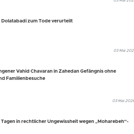
03 Mai 202
Dolatabadi zum Tode verurteilt
03 Mai 202
angener Vahid Chavaran in Zahedan Gefängnis ohne
nd Familienbesuche
03 Mai 2026
00 Tagen in rechtlicher Ungewissheit wegen „Moharebeh“-