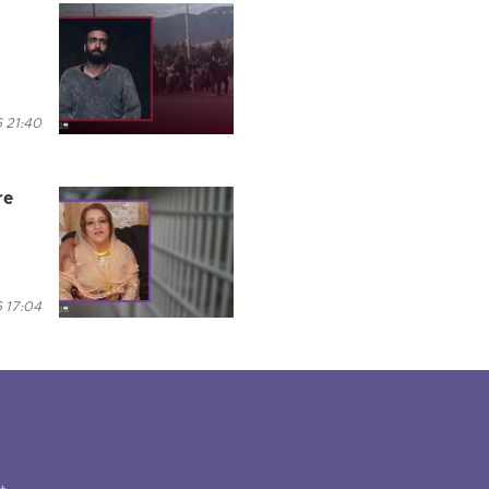
6 21:40
re
6 17:04