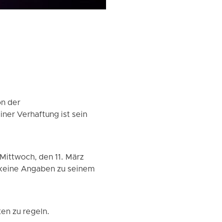
on der
ner Verhaftung ist sein
ittwoch, den 11. März
 keine Angaben zu seinem
ten zu regeln.