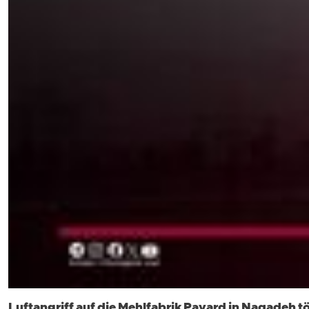
Luftangriff auf die Mehlfabrik Payard in Naqadeh tö