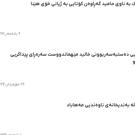
بە ناوی حامید گەڕاوەن کۆتایی بە ژیانی خۆی هێنا
٩ بانەمەڕ ٢٧٢٥، ١٠:١٨
یی دەستبەسەربوونی خالید مێهماندووست سەرەڕای پێداگریی
و
٢٨ جۆزەردان ٢٧٢٤، ١٤:٤٠
ە بەندیخانەی ناوەندیی مەهاباد
١٠ بانەمەڕ ٢٧٢٣، ٠٧:٥٠