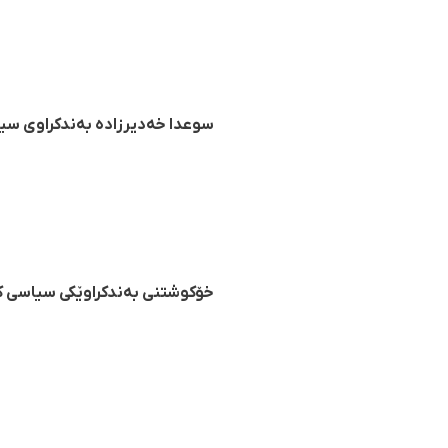
سوعدا خەدیرزادە بەندکراوی سی
خۆکوشتنی بەندکراوێکی سیاسی کو