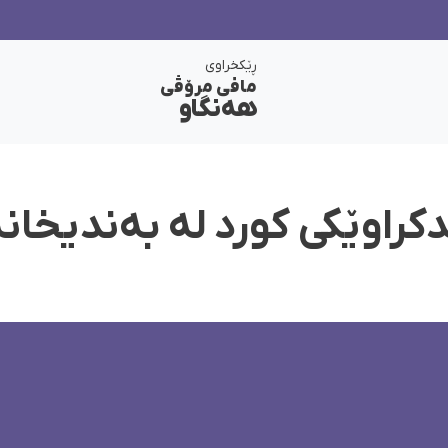
ڕێکخراوی
مافی مرۆڤی
هەنگاو
کراوێکی کورد لە بەندیخان