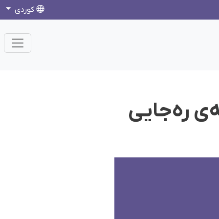
كوردی
ەی رەجایی