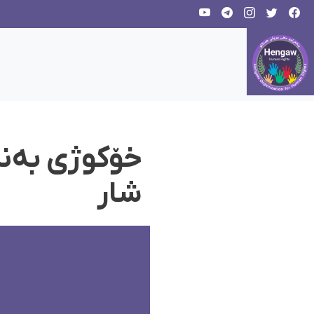
خۆکوژی بەند
شار