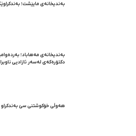
بەندیخانەی مایێشت؛ بەندکراوێک 
بەندیخانەی مەهاباد؛ بەردەوام
دکتۆرەکەی لەسەر ئازادیی ناوبرا
هەوڵی خۆکوشتنی سێ بەندکراو ل