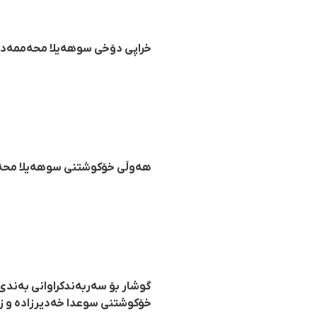
خراپی دۆخی سوهەیلا محەممەدی
هەوڵی خۆکوشتنی سوهەیلا محەمم
گوشار بۆ سەربەندکراوانی بەندی
خۆکوشتنی سوعدا خەدیرزادە و ز