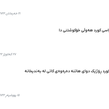
٢١ خەرمانان ٢٧٢٢، ٢٢:٢٢
اسی کورد هەوڵی خۆکوشتنی دا
٢٧ گەلاوێژ ٢٧٢٢، ١١:١٠
رد ڕۆژێک دوای هاتنە دەرەوەی کاتی لە بەندیخانە
١٥ پووشپەڕ ٢٧٢٢، ٢٣:٤١