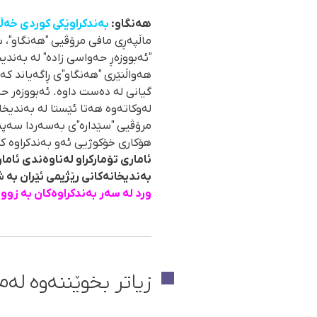
هەنگاو:
بەندکراوێکی کوردی خەڵ
"ئەبووزەڕ حەواسی زادە" لە بەندی
هەواڵنێری "هەنگاو"ی ڕاگەیاند ک
لەوکاتەوە هەتا ئێستا لە بەندیخان
مرۆڤیی "سێدارە"ی بەسەردا سەپێند
هۆکاری خۆکوژیی ئەو بەندکراوە کو
بەندیخانەکانی رێژیمی ئێران بە
ورد لە سەر بەندکراوەکان بە زوو
زیاتر بخوێننەوە لەم 