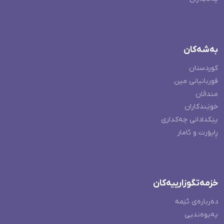
بەشەکان
کوردستان
قوربانیانی مین
منداڵان
خوێندکاران
پێکدادانی چەکداری
ڕاپۆرت و ئامار
خزمەتگوزارییەکان
دەربارەی ئێمە
پەیوەندیی