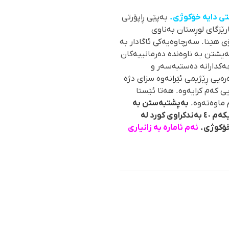
ی دایە خۆکوژی.
بەپێی ڕاپۆرتی
ی کوهدەشتی پارێزگای لوڕستان بەناوی
ی هێنا. سەرچاوەیەکی ئاگادار بە
ەیشتن بە ناوەندە دەرمانییەکان
 هەتاوی) بە تۆمەتی " دزیی چەکدارانە دەستبەسەر و
ەرەیی ڕێژیمی ئێرانەوە سزای دژە
ی کەم کرایەوە. هەتا ئێستا
م ماوەتەوە.
بەپشتبەستن بە
ئاماری تۆمارکراو لەناوەندی ئاماری ماڵپەڕی مافی مرۆیی "هەنگاو" لەماوەی چەند ساڵی رابردوودا لانیکەم ٤٠ بەندکراوی کورد لە
خۆکوژی.
ئەم ئامارە بە زانیاری