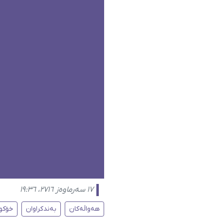
١٧ سەرماوەز ٢٧١٦، ١٩:٣٦
هەواڵەکان
بەندکراوان
خۆکو