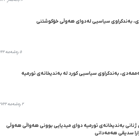
، بەندکراوی سیاسیی لەدوای هەوڵی خۆکوشتنی
٥ ڕەشەمە ٢٧٢٢، ١١:٢٢
ەدی، بەندکراوی سیاسیی کورد لە بەندیخانەی ئورمیە
٢ ڕەشەمە ٢٧٢٢، ٢٢:٤٧
 ژنانی بەندیخانەی ئورمیە دوای میدیایی بوونی هەواڵی هەوڵی
ارا سدیقی هەمەدانی