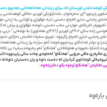
کی کوهدەشتی لوڕستان کە سزای زیندانی هەتاهەتایی هەبوو دەست
ماڵپەڕی مافی مرۆڤیی "هەنگاو"، شەوی رابردوو ١٦ی سەرماوەز، بەندکراوێکی کوردی خەڵک
خانەی رەجایی شاری کەرەج دەستی دایە خۆکوژی و کۆتایی بە ژیانی خۆ
ە ئەبووزەر لەریگەی خواردنی حەب دەستی داوەتە خۆکوژی و پێش لە گ
گیانی لە دەست داوە. ئەبووزەر حەواسی زادە ساڵی ٢٩٠٧ی کوردی (١٣٨٦ی
ەی رەجایی شاری کەرەج ڕاگیراوە. ناوبراو سەرەتا لەلایەن دەزگای دادو
را و دواتر لەدادگای پیداچوونەوەدا ئەو سزایە بۆ زیندانی هەتاهەتای
ردە ئاشکرا نەبووە و هەوڵەکانی "هەنگاو" لەو پەیوەندییەیدا بێ ئاکا
 شیوەیەکی گوماناوی گیانیان لە دەست داوە و یان دەستیان داوەتە 
یی لەلایەن "هەنگاو"وەوە بڵاو دەکرێتەوە.
بارەوە