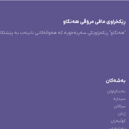
ڕێکخراوی مافی مرۆڤی هەنگاو
"هەنگاو" ڕێکخراوێکی سەربەخۆیە کە هەواڵەکانی تایبەت بە پێشلکا
بەشەکان
بەندکراوان
سێدارە
سزاکان
ژنان
کۆڵبەران
پەنابەران