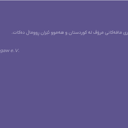
ری مافەکانی مرۆڤ لە کوردستان و هەموو ئێران ڕووماڵ دەکات.
ngaw e.V.