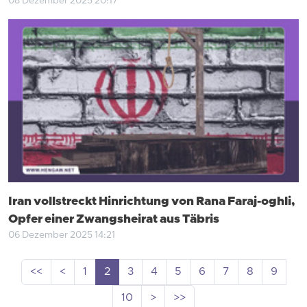
08 Dezember 2025 20:17
Iran vollstreckt Hinrichtung von Rana Faraj-oghli,
Opfer einer Zwangsheirat aus Täbris
06 Dezember 2025 14:21
<<
<
1
2
3
4
5
6
7
8
9
10
>
>>