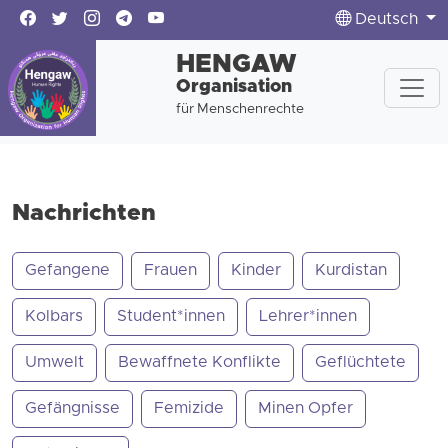
Deutsch
HENGAW
Organisation
für Menschenrechte
Nachrichten
Gefangene
Frauen
Kinder
Kurdistan
Kolbars
Student*innen
Lehrer*innen
Umwelt
Bewaffnete Konflikte
Geflüchtete
Gefängnisse
Femizide
Minen Opfer