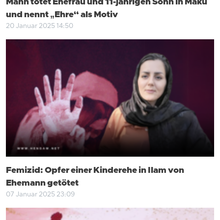
Mann tötet Ehefrau und 11-jährigen Sohn in Maku
und nennt „Ehre“ als Motiv
20 Januar 2025 14:50
Femizid: Opfer einer Kinderehe in Ilam von
Ehemann getötet
07 Januar 2025 23:09