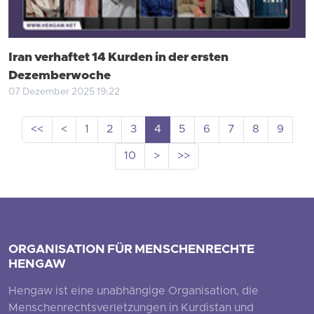
Iran verhaftet 14 Kurden in der ersten
Dezemberwoche
07 Dezember 2025 19:22
<<
<
1
2
3
4
5
6
7
8
9
10
>
>>
ORGANISATION FÜR MENSCHENRECHTE
HENGAW
Hengaw ist eine unabhängige Organisation, die
Menschenrechtsverletzungen in Kurdistan und