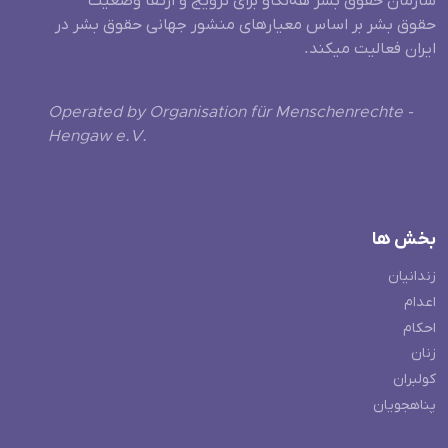
سازمان حقوق بشر هه‌نگاو برای ترویج و ارتقا وضعیت
حقوق بشر بر اساس معیارهای منشور جهانی حقوق بشر در
ایران فعالیت میکند.
Operated by Organisation für Menschenrechte -
Hengaw e.V.
بخش ها
زندانیان
اعدام
احکام
زنان
کولبران
پناهجویان