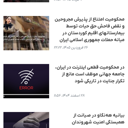
محکومیت امتناع از پذیرش مجروحین
و نقض فاحش حق حیات توسط
بیمارستانهای اقلیم کوردستان در
میانە حملات جمهوری اسلامی ایران
۲۶ فروردین ۱۴۰۵، ۲۲:۲۲
در محکومیت قطعی اینترنت در ایران،
جامعه جهانی موظف است مانع از
تکرار جنایت در تاریکی شود
۲۸ اسفند ۱۴۰۴، ۱۱:۵۶
بیانیه هه‌نگاو در صیانت از
همبستگی امنیت شهروندان