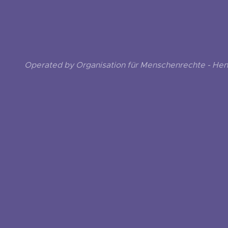
Operated by Organisation für Menschenrechte - He