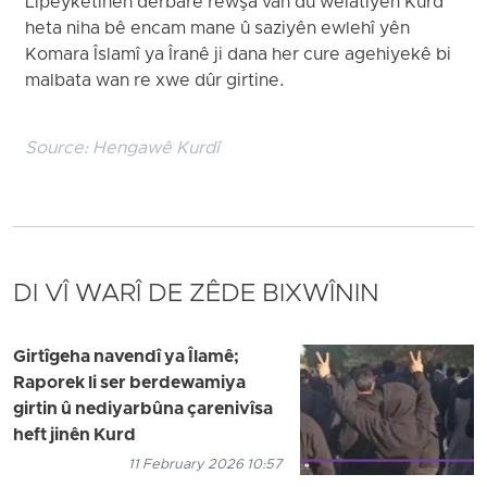
Lipeyketinên derbarê rewşa van du welatiyên Kurd
heta niha bê encam mane û saziyên ewlehî yên
Komara Îslamî ya Îranê ji dana her cure agehiyekê bi
malbata wan re xwe dûr girtine.
Source:
Hengawê Kurdî
DI VÎ WARÎ DE ZÊDE BIXWÎNIN
Girtîgeha navendî ya Îlamê;
Raporek li ser berdewamiya
girtin û nediyarbûna çarenivîsa
heft jinên Kurd
11 February 2026 10:57