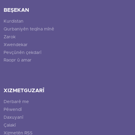
BEŞEKAN
Kurdistan
Qurbaniyên teqîna mînê
Zarok
Xwendekar
Pevçûnên çekdarî
Raopr û amar
XIZMETGUZARÎ
Derbarê me
Pêwendî
Daxuyanî
Çalakî
Xizmetên RSS