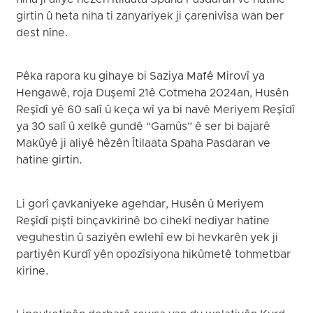
girtin û heta niha ti zanyariyek ji çarenivîsa wan ber
dest nîne.
Pêka rapora ku gihaye bi Saziya Mafê Mirovî ya
Hengawê, roja Duşemî 21ê Cotmeha 2024an, Husên
Reşîdî yê 60 salî û keça wî ya bi navê Meriyem Reşîdî
ya 30 salî û xelkê gundê “Gamûs” ê ser bi bajarê
Makûyê ji aliyê hêzên Îtilaata Spaha Pasdaran ve
hatine girtin.
Li gorî çavkaniyeke agehdar, Husên û Meriyem
Reşîdî piştî binçavkirinê bo cihekî nediyar hatine
veguhestin û saziyên ewlehî ew bi hevkarên yek ji
partiyên Kurdî yên opozîsiyona hikûmetê tohmetbar
kirine.