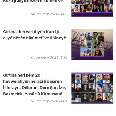
Kurd ji aliyê hêzên hikûmetî ve
06 January 2026 14:05
Girtina deh welatiyên Kurd ji
aliyê hêzên hikûmetî ve li Sineyê
04 January 2026 18:30
Girtina herî kêm 29
hevwelatiyên nerazî li bajarên
Îsferayn, Dêluran, Dere Şar, Îze,
Baxmelek, Yasûc û Kirmaşanê
02 January 2026 14:04