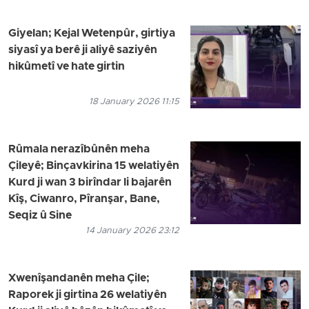
Giyelan; Kejal Wetenpûr, girtiya
siyasî ya berê ji aliyê saziyên
hikûmetî ve hate girtin
18 January 2026 11:15
Rûmala nerazîbûnên meha
Çileyê; Binçavkirina 15 welatiyên
Kurd ji wan 3 birîndar li bajarên
Kîş, Ciwanro, Pîranşar, Bane,
Seqiz û Sine
14 January 2026 23:12
Xwenîşandanên meha Çile;
Raporek ji girtina 26 welatiyên