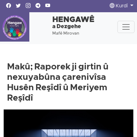
Kurdî
HENGAWÊ
a Dezgehe
Mafê Mirovan
Makû; Raporek ji girtin û
nexuyabûna çarenivîsa
Husên Reşîdî û Meriyem
Reşîdî