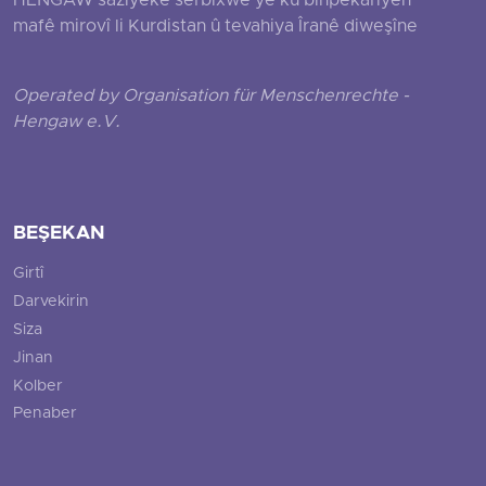
HENGAW saziyeke serbixwe ye ku binpêkariyên
mafê mirovî li Kurdistan û tevahiya Îranê diweşîne
Operated by Organisation für Menschenrechte -
Hengaw e.V.
BEŞEKAN
Girtî
Darvekirin
Siza
Jinan
Kolber
Penaber