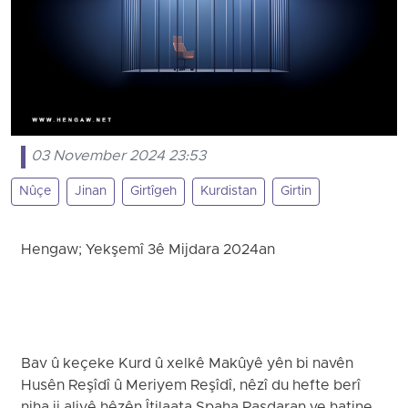
03 November 2024 23:53
Nûçe
Jinan
Girtîgeh
Kurdistan
Girtin
Hengaw; Yekşemî 3ê Mijdara 2024an
Bav û keçeke Kurd û xelkê Makûyê yên bi navên
Husên Reşîdî û Meriyem Reşîdî, nêzî du hefte berî
niha ji aliyê hêzên Îtilaata Spaha Pasdaran ve hatine