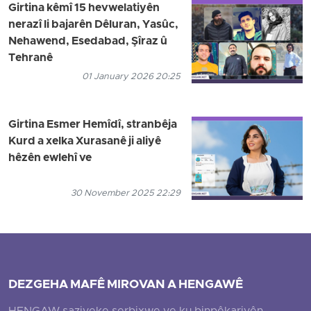
Girtina kêmî 15 hevwelatiyên
nerazî li bajarên Dêluran, Yasûc,
Nehawend, Esedabad, Şîraz û
Tehranê
01 January 2026 20:25
Girtina Esmer Hemîdî, stranbêja
Kurd a xelka Xurasanê ji aliyê
hêzên ewlehî ve
30 November 2025 22:29
DEZGEHA MAFÊ MIROVAN A HENGAWÊ