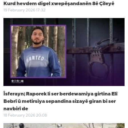
Kurd hevdem digel xwepêşandanên 8ê Çileyê
19 February 2026 17:32
Îsferayn; Raporek li ser berdewamiya girtina Elî
Bebrî û metirsiya sepandina sizayê giran bi ser
navbirî de
18 February 2026 20:08