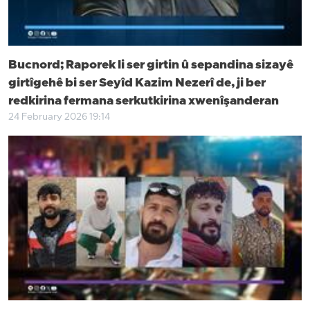
Bucnord; Raporek li ser girtin û sepandina sizayê
girtîgehê bi ser Seyîd Kazim Nezerî de, ji ber
redkirina fermana serkutkirina xwenîşanderan
24 February 2026 19:14