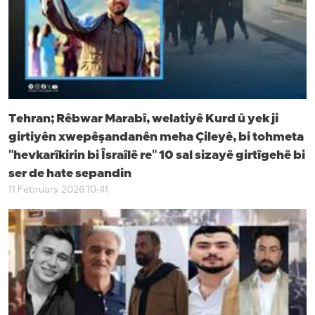
Tehran; Rêbwar Marabî, welatiyê Kurd û yek ji
girtiyên xwepêşandanên meha Çileyê, bi tohmeta
"hevkarîkirin bi Îsraîlê re" 10 sal sizayê girtîgehê bi
ser de hate sepandin
11 February 2026 10:41