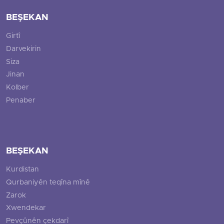
BEŞEKAN
Girtî
Darvekirin
Siza
Jinan
Kolber
Penaber
BEŞEKAN
Kurdistan
Qurbaniyên teqîna mînê
Zarok
Xwendekar
Pevçûnên çekdarî