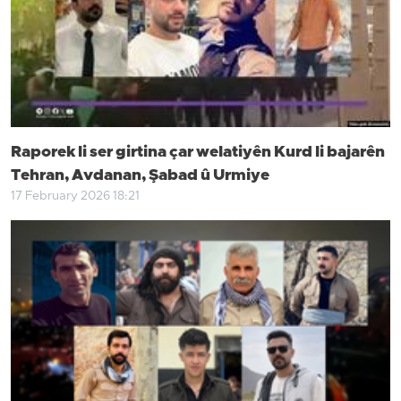
Raporek li ser girtina çar welatiyên Kurd li bajarên
Tehran, Avdanan, Şabad û Urmiye
17 February 2026 18:21