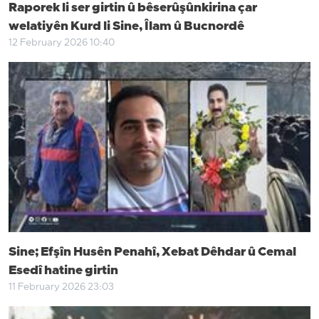
Raporek li ser girtin û bêserûşûnkirina çar
welatiyên Kurd li Sine, Îlam û Bucnordê
12 February 2026 10:40
Sine; Efşîn Husên Penahî, Xebat Dêhdar û Cemal
Esedî hatine girtin
11 February 2026 23:03