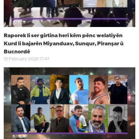
Raporek li ser girtina herî kêm pênc welatiyên
Kurd li bajarên Miyanduav, Sunqur, Pîranşar û
Bucnordê
10 February 2026 17:47