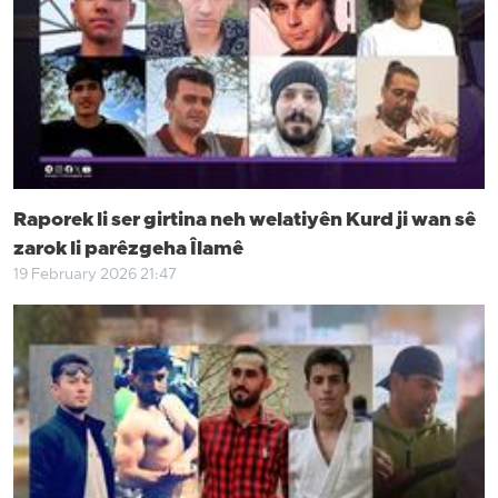
Raporek li ser girtina neh welatiyên Kurd ji wan sê
zarok li parêzgeha Îlamê
19 February 2026 21:47