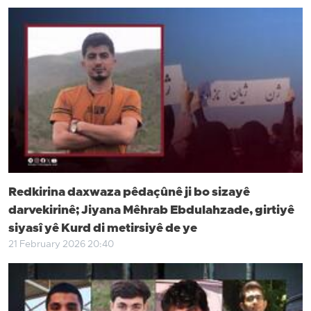
Redkirina daxwaza pêdaçûnê ji bo sizayê
darvekirinê; Jiyana Mêhrab Ebdulahzade, girtiyê
siyasî yê Kurd di metirsiyê de ye
21 February 2026 20:40