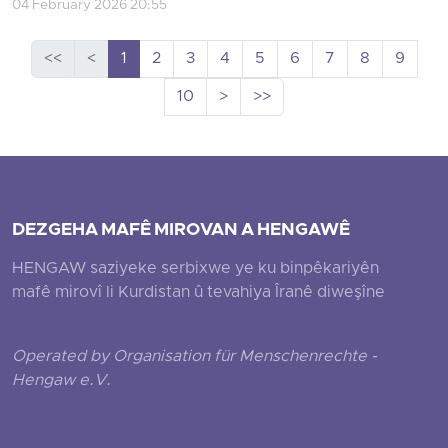
04 February 2026 20:55
<<
<
1
2
3
4
5
6
7
8
9
10
>
>>
DEZGEHA MAFÊ MIROVAN A HENGAWÊ
HENGAW saziyeke serbixwe ye ku binpêkariyên
mafê mirovî li Kurdistan û tevahiya Îranê diweşîne
Operated by Organisation für Menschenrechte -
Hengaw e.V.