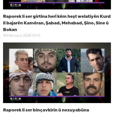
Raporek li ser girtina herî kêm heşt welatiyên Kurd
li bajarên Kamêran, Şabad, Mehabad, Şino, Sine û
Bokan
16 February 2026 10:10
Raporek li ser binçavkirin û nexuyabûna