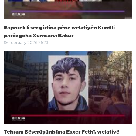
Raporek li ser girtina pênc welatiyên Kurd li
parêzgeha Xurasana Bakur
19 February 2026 21:23
Tehran; Bêserûşûnbûna Esxer Fethî, welatiyê