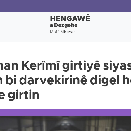
HENGAWÊ
a Dezgehe
Mafê Mirovan
n Kerîmî girtiyê siyas
bi darvekirinê digel h
 girtin