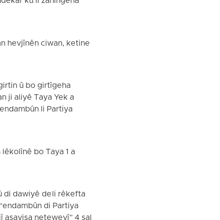
îndekar ku li zanîngeha
n hevjînên ciwan, ketine
irtin û bo girtîgeha
n ji aliyê Taya Yek a
 endambûn li Partiya
 lêkolînê bo Taya 1 a
û di dawiyê de li rêkefta
 “endambûn di Partiya
jî asayişa neteweyî” 4 sal