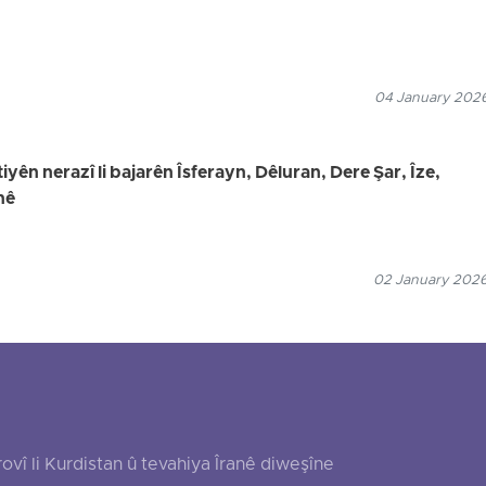
04 January 2026
iyên nerazî li bajarên Îsferayn, Dêluran, Dere Şar, Îze,
nê
02 January 2026
 li Kurdistan û tevahiya Îranê diweşîne