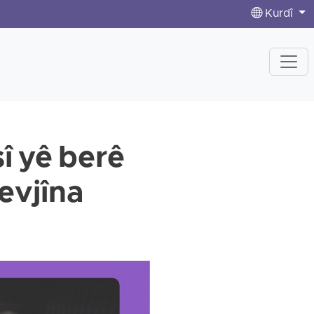
Kurdî
î yê berê
evjîna