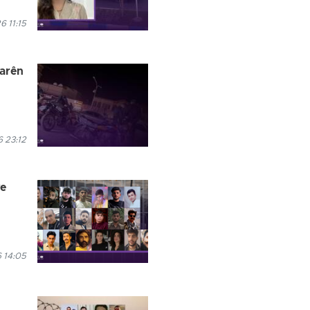
6 11:15
jarên
 23:12
ve
 14:05