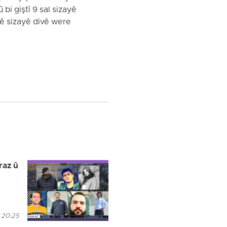
 bi giştî 9 sal sizayê
vê sizayê divê were
raz û
 20:25