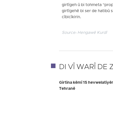
girtîgeh û bi tohmeta “propa
girtîgehê bi ser de hatibû
cîbicîkirin.
Source:
Hengawê Kurdî
DI VÎ WARÎ DE
Girtina kêmî 15 hevwelatiyê
Tehranê