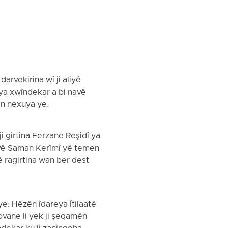
arvekirina wî ji aliyê
 ya xwîndekar a bi navê
wan nexuya ye.
i girtina Ferzane Reşîdî ya
avê Saman Kerîmî yê temen
hê ragirtina wan ber dest
e: Hêzên îdareya Îtilaatê
ovane li yek ji şeqamên