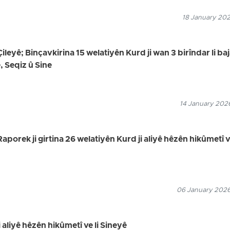
18 January 202
eyê; Binçavkirina 15 welatiyên Kurd ji wan 3 birîndar li ba
, Seqiz û Sine
14 January 2026
orek ji girtina 26 welatiyên Kurd ji aliyê hêzên hikûmetî 
06 January 2026
 aliyê hêzên hikûmetî ve li Sineyê