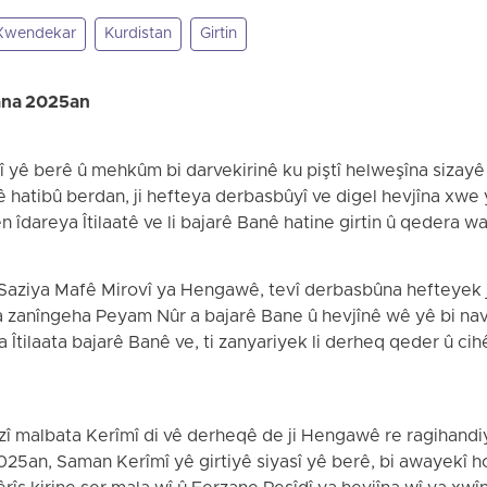
Xwendekar
Kurdistan
Girtin
ana 2025an
î yê berê û mehkûm bi darvekirinê ku piştî helweşîna sizayê d
hê hatibû berdan, ji hefteya derbasbûyî ve digel hevjîna xwe
ên îdareya Îtilaatê ve li bajarê Banê hatine girtin û qedera 
i Saziya Mafê Mirovî ya Hengawê, tevî derbasbûna hefteyek j
a zanîngeha Peyam Nûr a bajarê Bane û hevjînê wê yê bi n
ya Îtilaata bajarê Banê ve, ti zanyariyek li derheq qeder û ci
 malbata Kerîmî di vê derheqê de ji Hengawê re ragihandiy
25an, Saman Kerîmî yê girtiyê siyasî yê berê, bi awayekî h