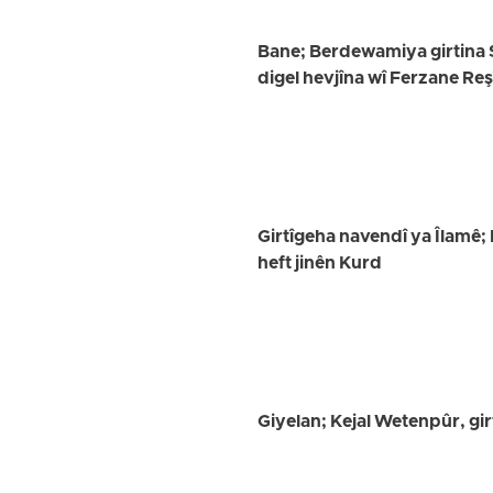
Bane; Berdewamiya girtina S
digel hevjîna wî Ferzane Reş
Girtîgeha navendî ya Îlamê;
heft jinên Kurd
Giyelan; Kejal Wetenpûr, girt