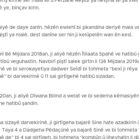
 êrîş kirine ser mala wî û Ferzane Reşîdî ya hevjîna wî ya xw
ye, binçav kirin.
ê de daye zanîn, hêzên ewlehî bi şikandina deriyê mala va
giştî ya malê, dest danîne ser hin ji kelûpelên wan ên kesî.
8ê Mijdara 2018an, ji aliyê hêzên Îtilaata Spahê ve hatibû g
bû veguhastin. Navbirî piştî salek girtin li 12ê Mijdara 2019a
ê ve bi serokayetiya dadwer Seîdî bi tohmeta “bexî ji rêya
” bi darvekirinê û 11 sal girtîgehê hatibû sizadan.
020an, ji aliyê Dîwana Bilind a welat ve bi sedema kêmasiyên
ne hatibû şandin.
 sizayê darvekirinê, ji girtîgeha bajarê Sine hate azadkirin 
yê Taya 4 a Dadgeha Pêdaçûnê ya bajarê Sinê ve bi tohmeta
 de” bi 4 sal girtîgeh, bi tohmeta “kombûn û lihevhatin li di