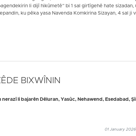
gendekirin li dijî hikûmetê” bi 1 sal girtîgehê hate sizadan, û
 sepandin, ku pêka yasa Navenda Komkirina Sizayan, 4 sal ji 
 ZÊDE BIXWÎNIN
n nerazî li bajarên Dêluran, Yasûc, Nehawend, Esedabad, Şî
01 January 2026