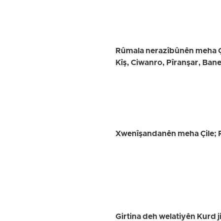
Rûmala nerazîbûnên meha Çil
Kîş, Ciwanro, Pîranşar, Bane
Xwenîşandanên meha Çile; Rap
Girtina deh welatiyên Kurd ji