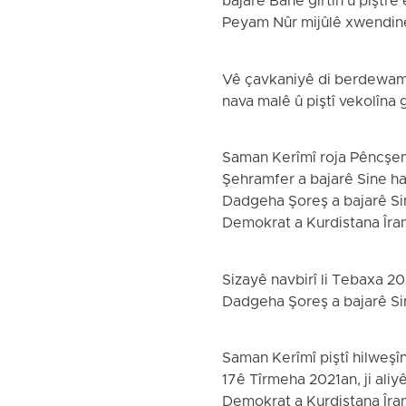
bajarê Bane girtin û piştre
Peyam Nûr mijûlê xwendinê 
Vê çavkaniyê di berdewamiy
nava malê û piştî vekolîna 
Saman Kerîmî roja Pêncşemî 
Şehramfer a bajarê Sine hati
Dadgeha Şoreş a bajarê Sin
Demokrat a Kurdistana Îranê
Sizayê navbirî li Tebaxa 2
Dadgeha Şoreş a bajarê Si
Saman Kerîmî piştî hilweşîna
17ê Tîrmeha 2021an, ji ali
Demokrat a Kurdistana Îranê