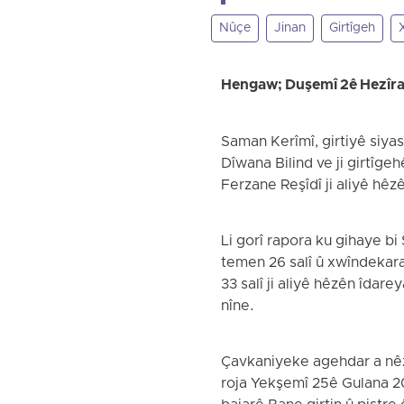
Nûçe
Jinan
Girtîgeh
Hengaw; Duşemî 2ê Hezîr
Saman Kerîmî, girtiyê siyas
Dîwana Bilind ve ji girtîge
Ferzane Reşîdî ji aliyê hêz
Li gorî rapora ku gihaye b
temen 26 salî û xwîndekar
33 salî ji aliyê hêzên îdare
nîne.
Çavkaniyeke agehdar a nêzî
roja Yekşemî 25ê Gulana 20