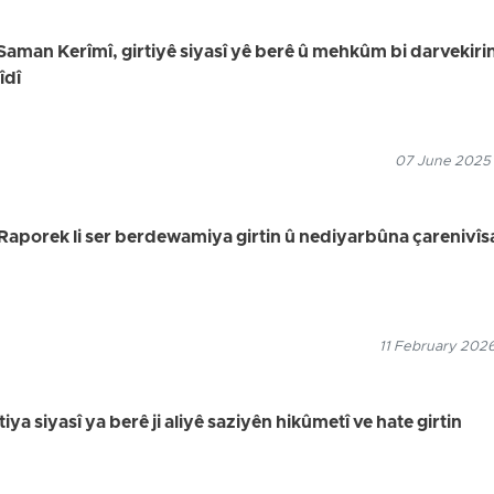
aman Kerîmî, girtiyê siyasî yê berê û mehkûm bi darvekiri
îdî
07 June 2025
 Raporek li ser berdewamiya girtin û nediyarbûna çarenivîs
11 February 2026
iya siyasî ya berê ji aliyê saziyên hikûmetî ve hate girtin