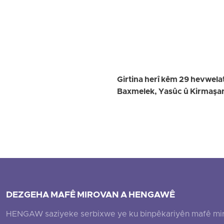
Girtina herî kêm 29 hevwelat
Baxmelek, Yasûc û Kirmaşa
DEZGEHA MAFÊ MIROVAN A HENGAWÊ
HENGAW saziyeke serbixwe ye ku binpêkariyên mafê mirovî