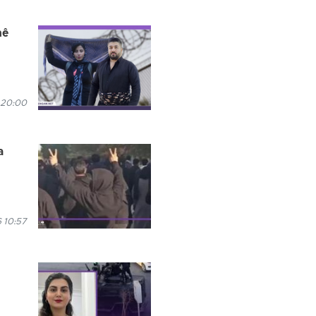
nê
 20:00
a
 10:57