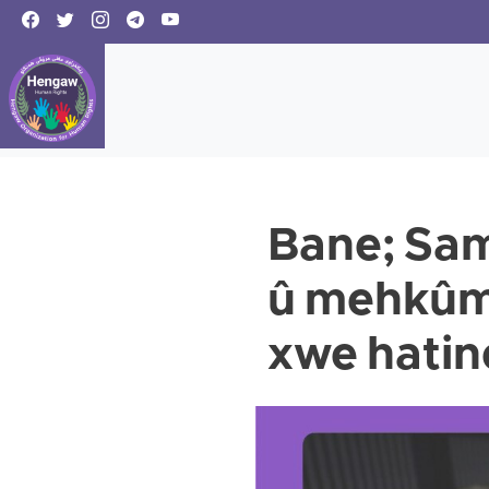
Bane; Sama
û mehkûm 
xwe hatine