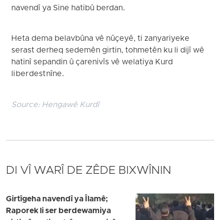
navendî ya Sine hatibû berdan.
Heta dema belavbûna vê nûçeyê, ti zanyariyeke
serast derheq sedemên girtin, tohmetên ku li dijî wê
hatinî sepandin û çarenivîs vê welatiya Kurd
li ber dest nîne.
Source:
Hengawê Kurdî
DI VÎ WARÎ DE ZÊDE BIXWÎNIN
Girtîgeha navendî ya Îlamê;
Raporek li ser berdewamiya