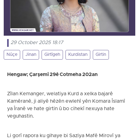
29 October 2025 18:17
Nûçe
Jinan
Girtîgeh
Kurdistan
Girtin
Hengaw; Çarşemî 29ê Cotmeha 202an
Zîlan Kemanger, welatiya Kurd a xelka bajarê
Kamêranê, ji aliyê hêzên ewlehî yên Komara Îslamî
ya Îranê ve hate girtin û bo cihekî nexuya hate
veguhastin.
Li gorî rapora ku gihaye bi Saziya Mafê Mirovî ya