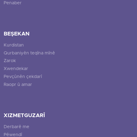
Penaber
BEŞEKAN
Kurdistan
Qurbaniyên teqîna mînê
Zarok
Xwendekar
Pevçûnên çekdarî
Raopr û amar
XIZMETGUZARÎ
Derbarê me
Pêwendî