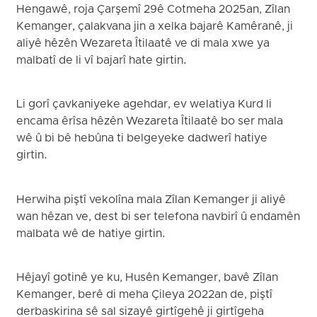
Hengawê, roja Çarşemî 29ê Cotmeha 2025an, Zîlan
Kemanger, çalakvana jin a xelka bajarê Kamêranê, ji
aliyê hêzên Wezareta Îtilaatê ve di mala xwe ya
malbatî de li vî bajarî hate girtin.
Li gorî çavkaniyeke agehdar, ev welatiya Kurd li
encama êrîsa hêzên Wezareta Îtilaatê bo ser mala
wê û bi bê hebûna ti belgeyeke dadwerî hatiye
girtin.
Herwiha piştî vekolîna mala Zîlan Kemanger ji aliyê
wan hêzan ve, dest bi ser telefona navbirî û endamên
malbata wê de hatiye girtin.
Hêjayî gotinê ye ku, Husên Kemanger, bavê Zîlan
Kemanger, berê di meha Çileya 2022an de, piştî
derbaskirina sê sal sizayê girtîgehê ji girtîgeha