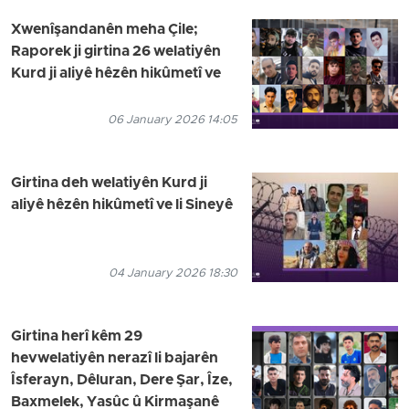
Xwenîşandanên meha Çile;
Raporek ji girtina 26 welatiyên
Kurd ji aliyê hêzên hikûmetî ve
06 January 2026 14:05
Girtina deh welatiyên Kurd ji
aliyê hêzên hikûmetî ve li Sineyê
04 January 2026 18:30
Girtina herî kêm 29
hevwelatiyên nerazî li bajarên
Îsferayn, Dêluran, Dere Şar, Îze,
Baxmelek, Yasûc û Kirmaşanê