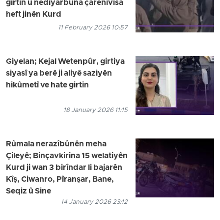
girtin û nediyarbûna çarenivîsa
heft jinên Kurd
11 February 2026 10:57
Giyelan; Kejal Wetenpûr, girtiya
siyasî ya berê ji aliyê saziyên
hikûmetî ve hate girtin
18 January 2026 11:15
Rûmala nerazîbûnên meha
Çileyê; Binçavkirina 15 welatiyên
Kurd ji wan 3 birîndar li bajarên
Kîş, Ciwanro, Pîranşar, Bane,
Seqiz û Sine
14 January 2026 23:12