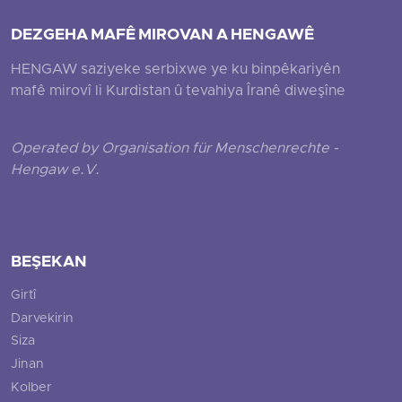
DEZGEHA MAFÊ MIROVAN A HENGAWÊ
HENGAW saziyeke serbixwe ye ku binpêkariyên
mafê mirovî li Kurdistan û tevahiya Îranê diweşîne
Operated by Organisation für Menschenrechte -
Hengaw e.V.
BEŞEKAN
Girtî
Darvekirin
Siza
Jinan
Kolber