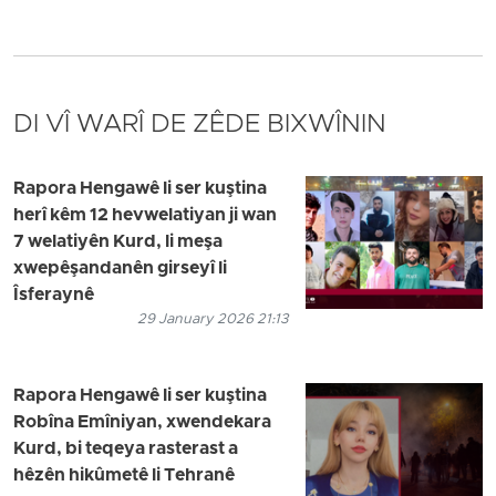
DI VÎ WARÎ DE ZÊDE BIXWÎNIN
Rapora Hengawê li ser kuştina
herî kêm 12 hevwelatiyan ji wan
7 welatiyên Kurd, li meşa
xwepêşandanên girseyî li
Îsferaynê
29 January 2026 21:13
Rapora Hengawê li ser kuştina
Robîna Emîniyan, xwendekara
Kurd, bi teqeya rasterast a
hêzên hikûmetê li Tehranê