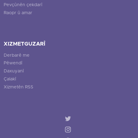
Pevçûnên çekdarî
Raopr û amar
XIZMETGUZARÎ
Derbarê me
Pêwendî
Daxuyanî
Çalakî
Xizmetên RSS