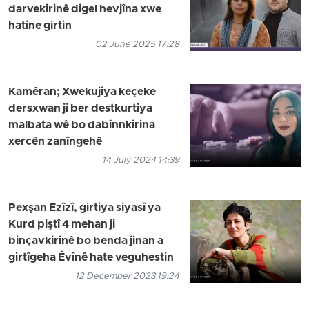
darvekirinê digel hevjîna xwe
hatine girtin
02 June 2025 17:28
Kamêran; Xwekujiya keçeke
dersxwan ji ber destkurtiya
malbata wê bo dabînnkirina
xercên zanîngehê
14 July 2024 14:39
Pexşan Ezîzî, girtiya siyasî ya
Kurd piştî 4 mehan ji
binçavkirinê bo benda jinan a
girtîgeha Êvînê hate veguhestin
12 December 2023 19:24