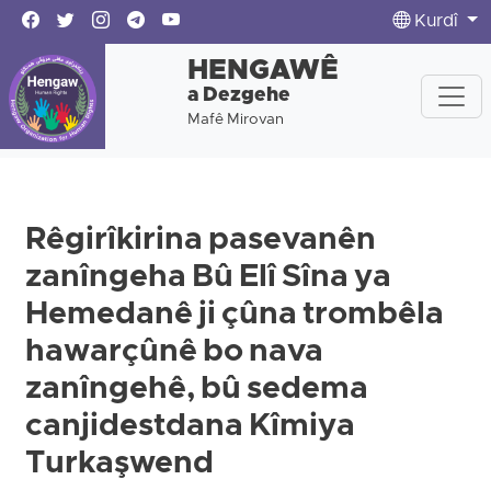
Kurdî
HENGAWÊ
a Dezgehe
Mafê Mirovan
Rêgirîkirina pasevanên
zanîngeha Bû Elî Sîna ya
Hemedanê ji çûna trombêla
hawarçûnê bo nava
zanîngehê, bû sedema
canjidestdana Kîmiya
Turkaşwend