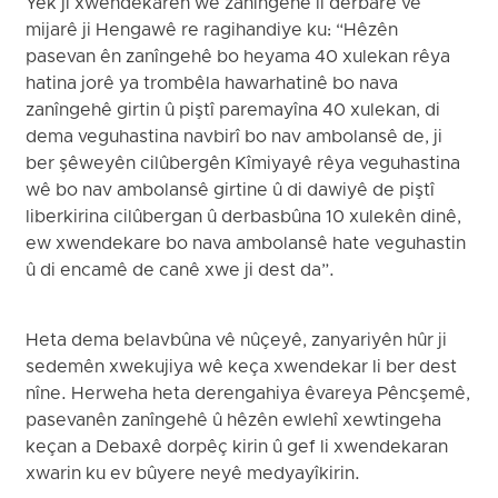
Yek ji xwendekarên wê zanîngehê li derbarê vê
mijarê ji Hengawê re ragihandiye ku: “Hêzên
pasevan ên zanîngehê bo heyama 40 xulekan rêya
hatina jorê ya trombêla hawarhatinê bo nava
zanîngehê girtin û piştî paremayîna 40 xulekan, di
dema veguhastina navbirî bo nav ambolansê de, ji
ber şêweyên cilûbergên Kîmiyayê rêya veguhastina
wê bo nav ambolansê girtine û di dawiyê de piştî
liberkirina cilûbergan û derbasbûna 10 xulekên dinê,
ew xwendekare bo nava ambolansê hate veguhastin
û di encamê de canê xwe ji dest da”.
Heta dema belavbûna vê nûçeyê, zanyariyên hûr ji
sedemên xwekujiya wê keça xwendekar li ber dest
nîne. Herweha heta derengahiya êvareya Pêncşemê,
pasevanên zanîngehê û hêzên ewlehî xewtingeha
keçan a Debaxê dorpêç kirin û gef li xwendekaran
xwarin ku ev bûyere neyê medyayîkirin.