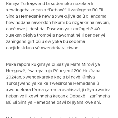
Kîmiya Turkaşwend bi sedemeke nezelala li
xewtingeha keçan a “Debaxê” li zanîngeha Bû Elî
Sîna a Hemedanê hewla xwekujiyê da û di encama
hewlnedana navendên hikûmî bo rizgarkirina navbirî,
canê xwe ji dest da. Pasevaniya zxanîngehê 40
xulekan pêşiya trombêla hawarhatinê li ber deriyê
zanîngehê girtibû û ew yeka bû sedema
canjidestdana vê xwendekara ciwan.
Pêka rapora ku gihaye bi Saziya Mafê Mirovî ya
Hengawê, êvareya roja Pêncşemî 20ê Hezîrana
2024an, xwendekareke keç a bi navê Kîmiya
Turkaşwend ya xelka Twêsirkana Hemedanê û
xwendekara têrma çarem a avahîsazî, ji rêya xwarina
heban ve li xewtingeha keçan a Debaxê li zanîngeha
Bû Elî Sîna ya Hemedanê dawî bi jiyana xwe anî.