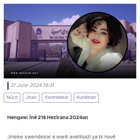
21 June 2024 19:31
Nûçe
Jinan
Xwendekar
Kurdistan
Hengaw; Înê 21ê Hezîrana 2024an
Jineke xwendekar a warê avahîsazî ya bi navê