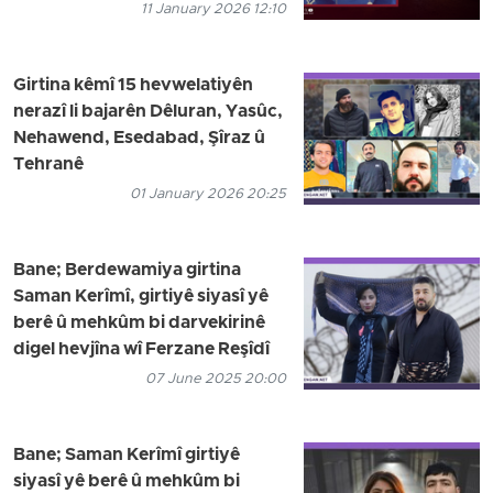
11 January 2026 12:10
Girtina kêmî 15 hevwelatiyên
nerazî li bajarên Dêluran, Yasûc,
Nehawend, Esedabad, Şîraz û
Tehranê
01 January 2026 20:25
Bane; Berdewamiya girtina
Saman Kerîmî, girtiyê siyasî yê
berê û mehkûm bi darvekirinê
digel hevjîna wî Ferzane Reşîdî
07 June 2025 20:00
Bane; Saman Kerîmî girtiyê
siyasî yê berê û mehkûm bi