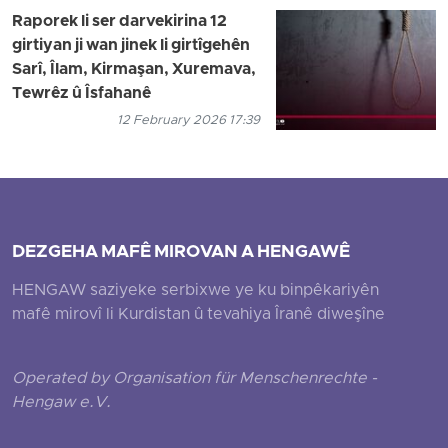
Raporek li ser darvekirina 12
girtiyan ji wan jinek li girtîgehên
Sarî, Îlam, Kirmaşan, Xuremava,
Tewrêz û Îsfahanê
12 February 2026 17:39
DEZGEHA MAFÊ MIROVAN A HENGAWÊ
HENGAW saziyeke serbixwe ye ku binpêkariyên
mafê mirovî li Kurdistan û tevahiya Îranê diweşîne
Operated by Organisation für Menschenrechte -
Hengaw e.V.