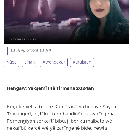
14 July 2024 14:39
Nûçe
Jinan
Xwendekar
Kurdistan
Hengaw; Yekşemî 14ê Tîrmeha 2024an
Keçeke xelka bajarê Kamêranê ya bi navê Sayan
Tewangerî, piştî ku li ceribandinên bo zanîngeha
Ferhengiyan serkeftî bibû, ji ber ku malbata wê
nekarîbû xercê wê yê zanîngehê bide, hewla