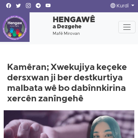
Kurdî
HENGAWÊ
a Dezgehe
Mafê Mirovan
Kamêran; Xwekujiya keçeke
dersxwan ji ber destkurtiya
malbata wê bo dabînnkirina
xercên zanîngehê