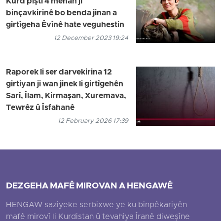
Kurd piştî 4 mehan ji
binçavkirinê bo benda jinan a
girtîgeha Êvînê hate veguhestin
12 December 2023 19:24
Raporek li ser darvekirina 12
girtiyan ji wan jinek li girtîgehên
Sarî, Îlam, Kirmaşan, Xuremava,
Tewrêz û Îsfahanê
12 February 2026 17:39
DEZGEHA MAFÊ MIROVAN A HENGAWÊ
HENGAW saziyeke serbixwe ye ku binpêkariyên
mafê mirovî li Kurdistan û tevahiya Îranê diweşîne