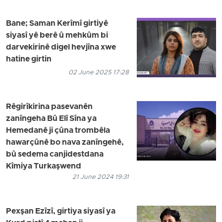
Bane; Saman Kerîmî girtiyê
siyasî yê berê û mehkûm bi
darvekirinê digel hevjîna xwe
hatine girtin
02 June 2025 17:28
Rêgirîkirina pasevanên
zanîngeha Bû Elî Sîna ya
Hemedanê ji çûna trombêla
hawarçûnê bo nava zanîngehê,
bû sedema canjidestdana
Kîmiya Turkaşwend
21 June 2024 19:31
Pexşan Ezîzî, girtiya siyasî ya