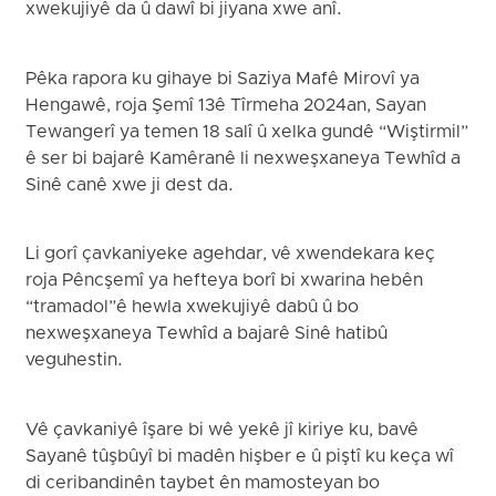
xwekujiyê da û dawî bi jiyana xwe anî.
Pêka rapora ku gihaye bi Saziya Mafê Mirovî ya
Hengawê, roja Şemî 13ê Tîrmeha 2024an, Sayan
Tewangerî ya temen 18 salî û xelka gundê “Wiştirmil”
ê ser bi bajarê Kamêranê li nexweşxaneya Tewhîd a
Sinê canê xwe ji dest da.
Li gorî çavkaniyeke agehdar, vê xwendekara keç
roja Pêncşemî ya hefteya borî bi xwarina hebên
“tramadol”ê hewla xwekujiyê dabû û bo
nexweşxaneya Tewhîd a bajarê Sinê hatibû
veguhestin.
Vê çavkaniyê îşare bi wê yekê jî kiriye ku, bavê
Sayanê tûşbûyî bi madên hişber e û piştî ku keça wî
di ceribandinên taybet ên mamosteyan bo