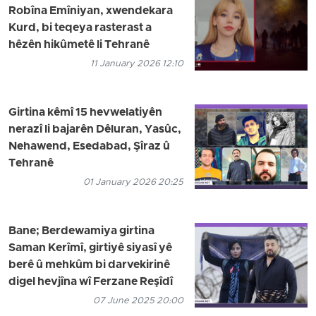
Robîna Emîniyan, xwendekara
Kurd, bi teqeya rasterast a
hêzên hikûmetê li Tehranê
11 January 2026 12:10
Girtina kêmî 15 hevwelatiyên
nerazî li bajarên Dêluran, Yasûc,
Nehawend, Esedabad, Şîraz û
Tehranê
01 January 2026 20:25
Bane; Berdewamiya girtina
Saman Kerîmî, girtiyê siyasî yê
berê û mehkûm bi darvekirinê
digel hevjîna wî Ferzane Reşîdî
07 June 2025 20:00