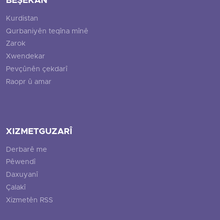
BEŞEKAN
Kurdistan
Qurbaniyên teqîna mînê
Zarok
Xwendekar
Pevçûnên çekdarî
Raopr û amar
XIZMETGUZARÎ
Derbarê me
Pêwendî
Daxuyanî
Çalakî
Xizmetên RSS