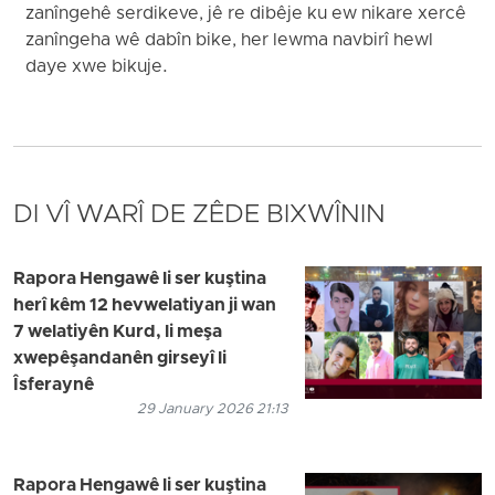
zanîngehê serdikeve, jê re dibêje ku ew nikare xercê
zanîngeha wê dabîn bike, her lewma navbirî hewl
daye xwe bikuje.
DI VÎ WARÎ DE ZÊDE BIXWÎNIN
Rapora Hengawê li ser kuştina
herî kêm 12 hevwelatiyan ji wan
7 welatiyên Kurd, li meşa
xwepêşandanên girseyî li
Îsferaynê
29 January 2026 21:13
Rapora Hengawê li ser kuştina