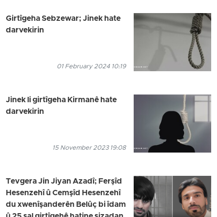
Girtîgeha Sebzewar; Jinek hate
darvekirin
01 February 2024 10:19
Jinek li girtîgeha Kirmanê hate
darvekirin
15 November 2023 19:08
Tevgera Jin Jiyan Azadî; Ferşîd
Hesenzehî û Cemşîd Hesenzehî
du xwenîşanderên Belûç bi îdam
û 25 sal girtîgehê hatine sizadan