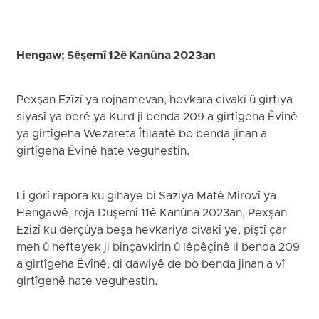
Hengaw; Sêşemî 12ê Kanûna 2023an
Pexşan Ezîzî ya rojnamevan, hevkara civakî û girtiya
siyasî ya berê ya Kurd ji benda 209 a girtîgeha Êvînê
ya girtîgeha Wezareta Îtilaatê bo benda jinan a
girtîgeha Êvînê hate veguhestin.
Li gorî rapora ku gihaye bi Saziya Mafê Mirovî ya
Hengawê, roja Duşemî 11ê Kanûna 2023an, Pexşan
Ezîzî ku derçûya beşa hevkariya civakî ye, piştî çar
meh û hefteyek ji binçavkirin û lêpêçînê li benda 209
a girtîgeha Êvînê, di dawiyê de bo benda jinan a vî
girtîgehê hate veguhestin.