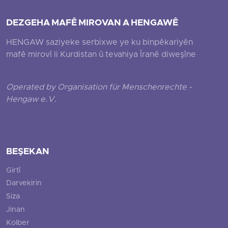
DEZGEHA MAFÊ MIROVAN A HENGAWÊ
HENGAW saziyeke serbixwe ye ku binpêkariyên
mafê mirovî li Kurdistan û tevahiya Îranê diweşîne
Operated by Organisation für Menschenrechte -
Hengaw e.V.
BEŞEKAN
Girtî
Darvekirin
Siza
Jinan
Kolber