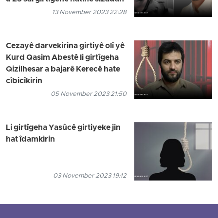
13 November 2023 22:28
Cezayê darvekirina girtiyê olî yê
Kurd Qasim Abestê li girtîgeha
Qizilhesar a bajarê Kerecê hate
cîbicîkirin
05 November 2023 21:50
Li girtîgeha Yasûcê girtiyeke jin
hat îdamkirin
03 November 2023 19:12