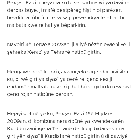
Pexşan Ezîzî ji heyama ku bi ser girtina wî ya dawî re
derbas bûye, ji mafê destpêregihîştin bi parêzer,
hevdîtina rûbirû û herwisa ji pêwendiya telefonî bi
malbata xwe re hatiye bêparkirin.
Navbirî 4ê Tebaxa 2023an, ji aliyê hêzên ewlehî ve li
şehreka Xerazî ya Tehranê hatibû girtin.
Hengawê berê li gorî çavkaniyeke agehdar nivîsîbû
ku, bi wê girtiya siyasî ya berê re, çend kes ji
endamên malbata navbirî jî hatibûne girtin ku ew piştî
çend rojan hatibûne berdan.
Hêjayî gotinê ye ku, Pexşan Ezîzî 16ê Mijdara
2009an, di kombûna nerazîbûnê ya xwendekarên
Kurd ên zanîngeha Tehranê de, li dijî bidarvekirina
girtiyên siyasî li Kurdistanê hatibû girtin û di dawiyê