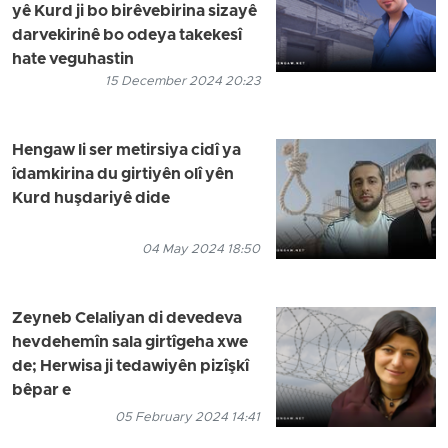
yê Kurd ji bo birêvebirina sizayê
darvekirinê bo odeya takekesî
hate veguhastin
15 December 2024 20:23
Hengaw li ser metirsiya cidî ya
îdamkirina du girtiyên olî yên
Kurd huşdariyê dide
04 May 2024 18:50
Zeyneb Celaliyan di devedeva
hevdehemîn sala girtîgeha xwe
de; Herwisa ji tedawiyên pizîşkî
bêpar e
05 February 2024 14:41