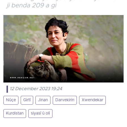
ji benda 209 a gi
12 December 2023 19:24
Nûçe
Girtî
Jinan
Darvekirin
Xwendekar
Kurdistan
siyasî û olî