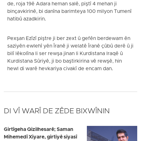
de, roja 19ê Adara heman salê, piştî 4 mehan ji
binçavkirinê, bi danîna barimteya 100 milyon Tumenî
hatibû azadkirin.
Pexşan Ezîzî piştre ji ber zext û gefên berdewam ên
saziyên ewlehî yên Îranê ji welatê Îranê çûbû derê û ji
bilî lêkolîna li ser rewşa jinan li Kurdistana Iraqê û
Kurdistana Sûriyê, ji bo baştirkirina vê rewşê, hin
hewl di warê hevkariya civakî de encam dan.
DI VÎ WARÎ DE ZÊDE BIXWÎNIN
Girtîgeha Qizilhesarê; Saman
Mihemedî Xiyare, girtiyê siyasî