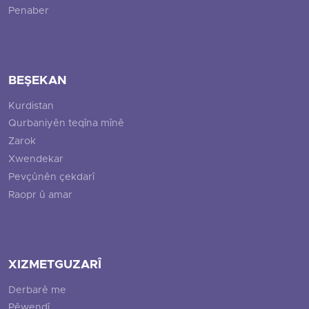
Penaber
BEŞEKAN
Kurdistan
Qurbaniyên teqîna mînê
Zarok
Xwendekar
Pevçûnên çekdarî
Raopr û amar
XIZMETGUZARÎ
Derbarê me
Pêwendî