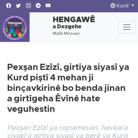
Kurdî
HENGAWÊ
a Dezgehe
Mafê Mirovan
Pexşan Ezîzî, girtiya siyasî ya
Kurd piştî 4 mehan ji
binçavkirinê bo benda jinan
a girtîgeha Êvînê hate
veguhestin
Pexşan Ezîzî ya rojnamevan, hevkara
civakî û girtiya siyasî ya berê ya Kurd