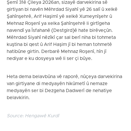
Şemî 31ê Çileya 2026an, sizayê darvekirina sê
girtiyan bi navên Mêhrdad Siyahî yê 26 salî û xelkê
Şahînşehrê, Arif Haşimî yê xelkê Xumeynîşehr û
Mehnaz Roşenî ya xelka Şahînşehrê li girtîgeha
navendî ya Îsfahanê (Destgird)ê hate birêveçûn.
Mêhrdad Siyahî nêzîkî çar sal berî niha bi tohmeta
kuştina bi qest û Arif Haşim jî bi heman tohmetê
hatibûne girtin. Derbarê Mehnaz Roşenî, hîn jî
nediyar e ku dosyeya wê li ser çi bûye.
Heta dema belavbûna vê raporê, nûçeya darvekirina
van girtiyane di medyayên hikûmetî û nemaze
medyayên ser bi Dezgeha Dadwerî de nehatiye
belavkirin.
Source:
Hengawê Kurdî