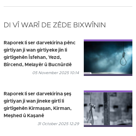
DI VÎ WARÎ DE ZÊDE BIXWÎNIN
Raporek li ser darvekirina pênc
girtiyan ji wan girtiyeke jin li
girtîgehên Îsfehan, Yezd,
Bîrcend, Melayêr û Bucnûrdê
05 November 2025 10:14
Raporek li ser darvekirina şeş
girtiyan ji wan jineke girtî li
girtîgehên Kirmaşan, Kirman,
Meşhed û Kaşanê
31 October 2025 12:29