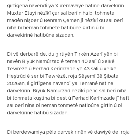
girtîgeha navendî ya Xuremavayê hatine darvekirin.
Muxtar Etayî nêzîkî çar sal berî niha bi tohmeta
madên hişber û Behram Çemen jî nêzîkî du sal berî
niha bi heman tohmetê hatibûne girtin û bi
darvekirinê hatibûne sizadan.
Di vê derbarê de, du girtiyên Tirkên Azerî yên bi
navên Biyuk Namûrzad ê temen 40 salî û xelkê
Tewrêzê û Ferhad Kerîmzade yê 43 salî û xelkê
Heştrûd ê ser bi Tewrêzê, roja Sêşemî 3ê Şibata
2026an, li girtîgeha navendî ya Tehranê hatine
darvekirin. Biyuk Namûrzad nêzîkî pênc sal berî niha
bi tohmeta kuştina bi qest û Ferhad Kerîmzade jî heft
sal berî niha bi heman tohmetê hatibûne girtin û bi
darvekirinê hatibû sizadan.
Di berdewamiya pêla darvekirinên vê dawiyê de, roja