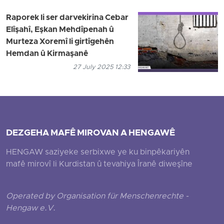
Raporek li ser darvekirina Cebar
Elîşahî, Eşkan Mehdîpenah û
Murteza Xoremî li girtîgehên
Hemdan û Kirmaşanê
27 July 2025 12:33
DEZGEHA MAFÊ MIROVAN A HENGAWÊ
HENGAW saziyeke serbixwe ye ku binpêkariyên
mafê mirovî li Kurdistan û tevahiya Îranê diweşîne
Operated by Organisation für Menschenrechte -
Hengaw e.V.