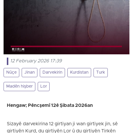
12 February 2026 17:39
Nûçe
Jinan
Darvekirin
Kurdistan
Turk
Madên hişber
Lor
Hengaw; Pêncşemî 12ê Şibata 2026an
Sizayê darvekirina 12 girtiyan ji wan girtiyek jin, sê
girtiyên Kurd, du girtiyên Lor û du girtiyên Tirkên