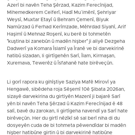
Azerî bi navên Teha Şêrzad, Kazim Ferecînijad,
Mihemedkerem Ceiferî, Hadî Mu`imênî, Şehriyar
Weysî, Muxtar Etayî û Behram Çemenî, Biyuk
Namûrzad û Ferhad Kerîmzade, Mêhrdad Siyahî, Arif
Haşimî û Mehnaz Roşenî, ku berê bi tohmetên
"kuştina bi zanebûn û madên hişber" ji aliyê Dezgeha
Dadwerî ya Komara Îslamî ya Îranê ve bi darvekirinê
hatibû sizadan, li girtîgehên Sarî, Îlam, Kirmaşan,
Xuremava, Tewerêz û Îsfahanê hate birêveçûn.
Li gorî rapora ku gihîştiye Saziya Mafê Mirovî ya
Hengawê, sibêdeha roja Sêşemî 10ê Şibata 2026an,
sizayê darvekirina du girtiyên Mazenî ji bajarê Sarî
yên bi navên Teha Şêrzad û Kazim Ferecînijad ê 48
salî, bavê du zarokan, li girtîgeha navendî ya Sarî hate
birêveçûn. Her du girtî nêzîkî sê sal berî niha di du
dosyeyên cuda de bi tohmeta pêwendîdar bi madên
hişber hatibûne girtin û bi darvekirinê hatibûne