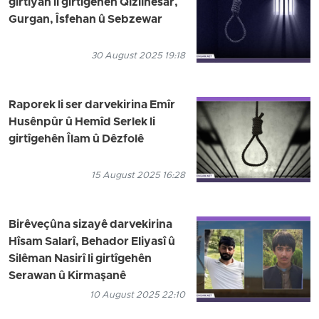
girtiyan li girtîgehên Qizilhesar,
Gurgan, Îsfehan û Sebzewar
30 August 2025 19:18
Raporek li ser darvekirina Emîr
Husênpûr û Hemîd Serlek li
girtîgehên Îlam û Dêzfolê
15 August 2025 16:28
Birêveçûna sizayê darvekirina
Hîsam Salarî, Behador Eliyasî û
Silêman Nasirî li girtîgehên
Serawan û Kirmaşanê
10 August 2025 22:10