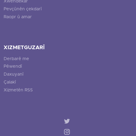
Xwendekar
Pevçûnên çekdarî
Raopr û amar
XIZMETGUZARÎ
Derbarê me
Pêwendî
Daxuyanî
Çalakî
Xizmetên RSS