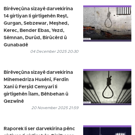
Birêveçûna sizayê darvekirina
14 girtiyan li girtîgehên Reşt,
Gurgan, Sebzewar, Meşhed,
Kerec, Bender Ebas, Yezd,
Sêmnan, Durûd, Birûcêrd û
Gunabadê
04 December 2025 20:30
Birêveçûna sizayê darvekirina
Mihemedriza Husênî, Ferdîn
Xanî û Ferşîd Cemyarî li
girtîgehên Îlam, Bêhbehan û
Qezwînê
20 November 2025 21:59
Raporek li ser darvekirina pênc