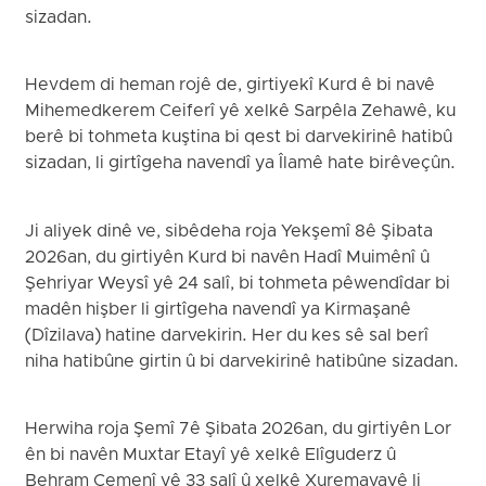
sizadan.
Hevdem di heman rojê de, girtiyekî Kurd ê bi navê
Mihemedkerem Ceiferî yê xelkê Sarpêla Zehawê, ku
berê bi tohmeta kuştina bi qest bi darvekirinê hatibû
sizadan, li girtîgeha navendî ya Îlamê hate birêveçûn.
Ji aliyek dinê ve, sibêdeha roja Yekşemî 8ê Şibata
2026an, du girtiyên Kurd bi navên Hadî Muimênî û
Şehriyar Weysî yê 24 salî, bi tohmeta pêwendîdar bi
madên hişber li girtîgeha navendî ya Kirmaşanê
(Dîzilava) hatine darvekirin. Her du kes sê sal berî
niha hatibûne girtin û bi darvekirinê hatibûne sizadan.
Herwiha roja Şemî 7ê Şibata 2026an, du girtiyên Lor
ên bi navên Muxtar Etayî yê xelkê Elîguderz û
Behram Çemenî yê 33 salî û xelkê Xuremavayê li