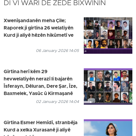
DI VÎ WARÎ DE ZÊDE BIXWÎNIN
Xwenîşandanên meha Çile;
Raporek ji girtina 26 welatiyên
Kurd ji aliyê hêzên hikûmetî ve
06 January 2026 14:05
Girtina herî kêm 29
hevwelatiyên nerazî li bajarên
Îsferayn, Dêluran, Dere Şar, Îze,
Baxmelek, Yasûc û Kirmaşanê
02 January 2026 14:04
Girtina Esmer Hemîdî, stranbêja
Kurd a xelka Xurasanê ji aliyê