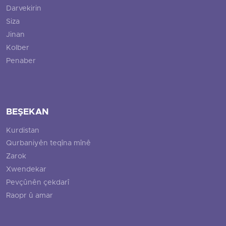
Darvekirin
Siza
Jinan
Kolber
Penaber
BEŞEKAN
Kurdistan
Qurbaniyên teqîna mînê
Zarok
Xwendekar
Pevçûnên çekdarî
Raopr û amar