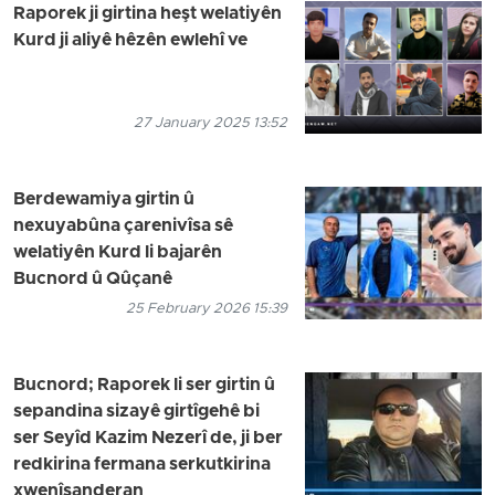
Raporek ji girtina heşt welatiyên
Kurd ji aliyê hêzên ewlehî ve
27 January 2025 13:52
Berdewamiya girtin û
nexuyabûna çarenivîsa sê
welatiyên Kurd li bajarên
Bucnord û Qûçanê
25 February 2026 15:39
Bucnord; Raporek li ser girtin û
sepandina sizayê girtîgehê bi
ser Seyîd Kazim Nezerî de, ji ber
redkirina fermana serkutkirina
xwenîşanderan