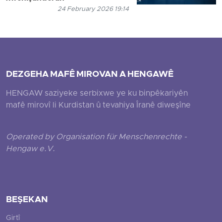
24 February 2026 19:14
DEZGEHA MAFÊ MIROVAN A HENGAWÊ
HENGAW saziyeke serbixwe ye ku binpêkariyên
mafê mirovî li Kurdistan û tevahiya Îranê diweşîne
Operated by Organisation für Menschenrechte -
Hengaw e.V.
BEŞEKAN
Girtî