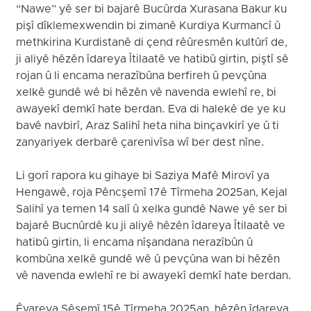
“Nawe” yê ser bi bajarê Bucûrda Xurasana Bakur ku
pişî dîklemexwendin bi zimanê Kurdiya Kurmancî û
methkirina Kurdistanê di çend rêûresmên kultûrî de,
ji aliyê hêzên îdareya Îtilaatê ve hatibû girtin, piştî sê
rojan û li encama nerazîbûna berfireh û pevçûna
xelkê gundê wê bi hêzên vê navenda ewlehî re, bi
awayekî demkî hate berdan. Eva di halekê de ye ku
bavê navbirî, Araz Salihî heta niha binçavkirî ye û ti
zanyariyek derbarê çarenivîsa wî ber dest nîne.
Li gorî rapora ku gihaye bi Saziya Mafê Mirovî ya
Hengawê, roja Pêncşemî 17ê Tîrmeha 2025an, Kejal
Salihî ya temen 14 salî û xelka gundê Nawe yê ser bi
bajarê Bucnûrdê ku ji aliyê hêzên îdareya Îtilaatê ve
hatibû girtin, li encama nîşandana nerazîbûn û
kombûna xelkê gundê wê û pevçûna wan bi hêzên
vê navenda ewlehî re bi awayekî demkî hate berdan.
Êvareya Sêşemî 15ê Tîrmeha 2025an, hêzên îdareya