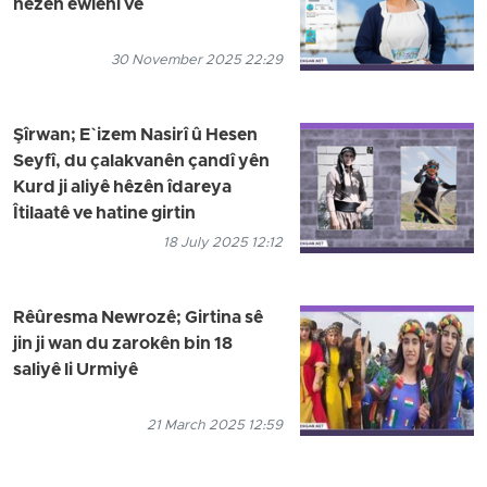
hêzên ewlehî ve
30 November 2025 22:29
Şîrwan; E`izem Nasirî û Hesen
Seyfî, du çalakvanên çandî yên
Kurd ji aliyê hêzên îdareya
Îtilaatê ve hatine girtin
18 July 2025 12:12
Rêûresma Newrozê; Girtina sê
jin ji wan du zarokên bin 18
saliyê li Urmiyê
21 March 2025 12:59