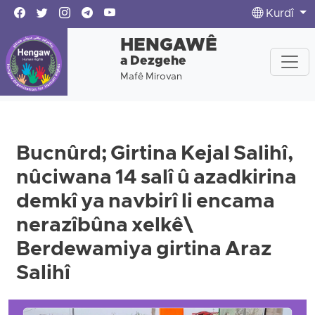
Kurdî
HENGAWÊ
a Dezgehe
Mafê Mirovan
Bucnûrd; Girtina Kejal Salihî,
nûciwana 14 salî û azadkirina
demkî ya navbirî li encama
nerazîbûna xelkê\
Berdewamiya girtina Araz
Salihî