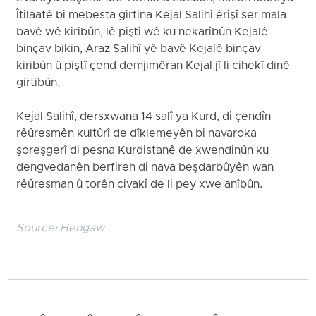
Îtilaatê bi mebesta girtina Kejal Salihî êrîşî ser mala
bavê wê kiribûn, lê piştî wê ku nekarîbûn Kejalê
binçav bikin, Araz Salihî yê bavê Kejalê binçav
kiribûn û piştî çend demjimêran Kejal jî li cihekî dinê
girtibûn.
Kejal Salihî, dersxwana 14 salî ya Kurd, di çendîn
rêûresmên kultûrî de dîklemeyên bi navaroka
şoreşgerî di pesna Kurdistanê de xwendinûn ku
dengvedanên berfireh di nava beşdarbûyên wan
rêûresman û torên civakî de li pey xwe anîbûn.
Source:
Hengaw