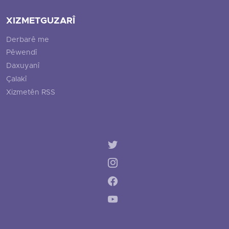
XIZMETGUZARÎ
Derbarê me
Pêwendî
Daxuyanî
Çalakî
Xizmetên RSS