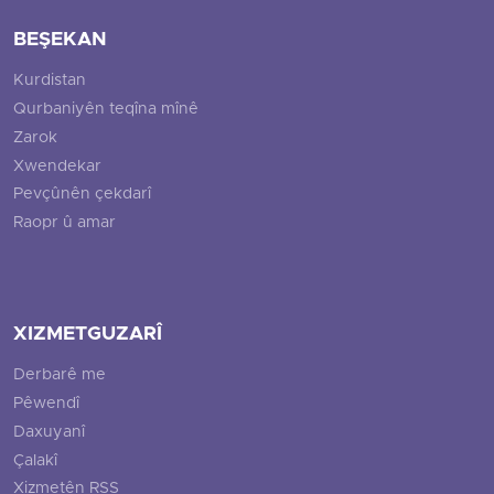
BEŞEKAN
Kurdistan
Qurbaniyên teqîna mînê
Zarok
Xwendekar
Pevçûnên çekdarî
Raopr û amar
XIZMETGUZARÎ
Derbarê me
Pêwendî
Daxuyanî
Çalakî
Xizmetên RSS