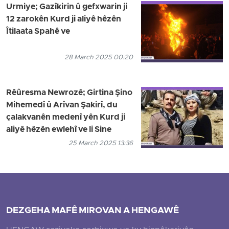
Urmiye; Gazîkirin û gefxwarin ji
12 zarokên Kurd ji aliyê hêzên
Îtilaata Spahê ve
28 March 2025 00:20
Rêûresma Newrozê; Girtina Şino
Mihemedî û Arîvan Şakirî, du
çalakvanên medenî yên Kurd ji
aliyê hêzên ewlehî ve li Sine
25 March 2025 13:36
DEZGEHA MAFÊ MIROVAN A HENGAWÊ