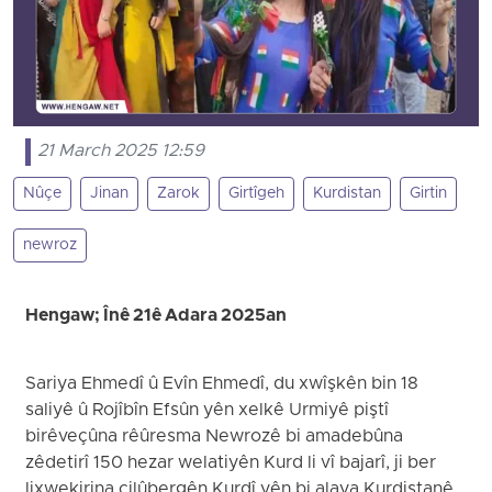
21 March 2025 12:59
Nûçe
Jinan
Zarok
Girtîgeh
Kurdistan
Girtin
newroz
Hengaw; Înê 21ê Adara 2025an
Sariya Ehmedî û Evîn Ehmedî, du xwîşkên bin 18
saliyê û Rojîbîn Efsûn yên xelkê Urmiyê piştî
birêveçûna rêûresma Newrozê bi amadebûna
zêdetirî 150 hezar welatiyên Kurd li vî bajarî, ji ber
lixwekirina cilûbergên Kurdî yên bi alaya Kurdistanê