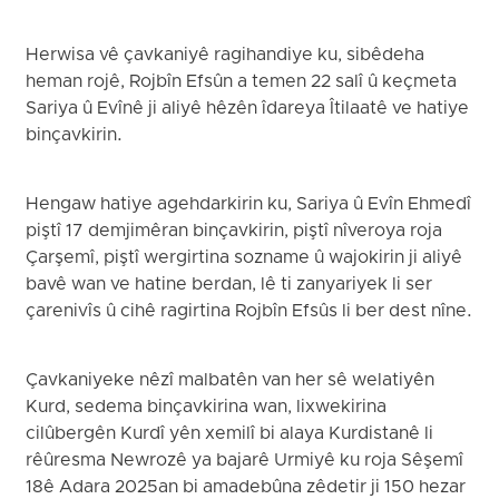
Herwisa vê çavkaniyê ragihandiye ku, sibêdeha
heman rojê, Rojbîn Efsûn a temen 22 salî û keçmeta
Sariya û Evînê ji aliyê hêzên îdareya Îtilaatê ve hatiye
binçavkirin.
Hengaw hatiye agehdarkirin ku, Sariya û Evîn Ehmedî
piştî 17 demjimêran binçavkirin, piştî nîveroya roja
Çarşemî, piştî wergirtina sozname û wajokirin ji aliyê
bavê wan ve hatine berdan, lê ti zanyariyek li ser
çarenivîs û cihê ragirtina Rojbîn Efsûs li ber dest nîne.
Çavkaniyeke nêzî malbatên van her sê welatiyên
Kurd, sedema binçavkirina wan, lixwekirina
cilûbergên Kurdî yên xemilî bi alaya Kurdistanê li
rêûresma Newrozê ya bajarê Urmiyê ku roja Sêşemî
18ê Adara 2025an bi amadebûna zêdetir ji 150 hezar