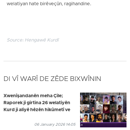
welatiyan hate birêveçûn, ragihandine.
Source:
Hengawê Kurdî
DI VÎ WARÎ DE ZÊDE BIXWÎNIN
Xwenîşandanên meha Çile;
Raporek ji girtina 26 welatiyên
Kurd ji aliyê hêzên hikûmetî ve
06 January 2026 14:05