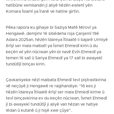
hatibûne xemilandin ji aliyê hêzên ewlehî yên
Komara Îslamî ya Îranê ve hatine girtin.
Pêka rapora ku gihaye bi Saziya Mafê Mirovî ya
Hengawê, demjimr 1ê sibêdeha roja Çarşemî 19ê
Adara 2025an, hêzên îdareya Îtilaatê li bajarê Urmiyê
êrîşî ser mala malbatî ya Îsmet Ehmedî kirin û du
keçên wî yên nûciwan yên bi navê Evîn Ehmedî ya
temen 16 salî û Sariya Ehmedî ya 17 salî bi awayekî
tundûtîjî binçav kirin.
Çavkaniyeke nêzî malbata Ehmedî tevî piştrastkirina
vê neçûyê ji Hengawê re ragihandiye: “16 kes ji
hêzên îdareya Îtilaatê êrîşî ser mala Ehmedî kirine û
tevî binçavkirina ev du keçên nûciwan, Îsmet Ehmedî
jî bi awayekî tundûtîjî ji aliyê van hêzan ve hatiye
lêdan û kutanê û ji hişê xwe çûye”.