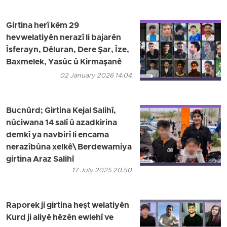
Girtina herî kêm 29
hevwelatiyên nerazî li bajarên
Îsferayn, Dêluran, Dere Şar, Îze,
Baxmelek, Yasûc û Kirmaşanê
02 January 2026 14:04
Bucnûrd; Girtina Kejal Salihî,
nûciwana 14 salî û azadkirina
demkî ya navbirî li encama
nerazîbûna xelkê\ Berdewamiya
girtina Araz Salihî
17 July 2025 20:50
Raporek ji girtina heşt welatiyên
Kurd ji aliyê hêzên ewlehî ve