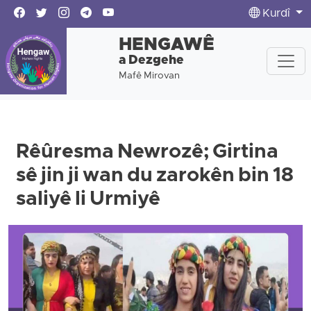
Kurdî
HENGAWÊ
a Dezgehe
Mafê Mirovan
Rêûresma Newrozê; Girtina
sê jin ji wan du zarokên bin 18
saliyê li Urmiyê