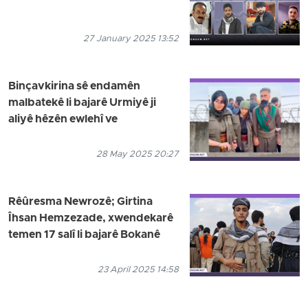
27 January 2025 13:52
Binçavkirina sê endamên
malbatekê li bajarê Urmiyê ji
aliyê hêzên ewlehî ve
28 May 2025 20:27
Rêûresma Newrozê; Girtina
Îhsan Hemzezade, xwendekarê
temen 17 salî li bajarê Bokanê
23 April 2025 14:58