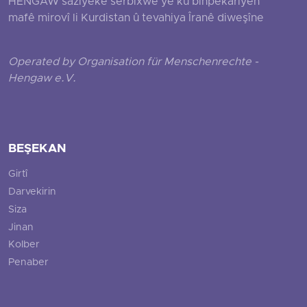
HENGAW saziyeke serbixwe ye ku binpêkariyên
mafê mirovî li Kurdistan û tevahiya Îranê diweşîne
Operated by Organisation für Menschenrechte -
Hengaw e.V.
BEŞEKAN
Girtî
Darvekirin
Siza
Jinan
Kolber
Penaber