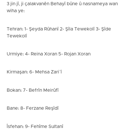
3 jin jî, ji çalakvanên Behayî bûne û nasnameya wan
wiha ye:
Tehran: 1- Şeyda Rûhanî 2- Şîla Tewekolî 3- Şîde
Tewekolî
Urmiye: 4- Reina Xoran 5- Rojan Xoran
Kirmaşan: 6- Mehsa Zari`î
Bokan: 7- Befrîn Meirûfî
Bane: 8- Ferzane Reşîdî
Îsfehan: 9- Fehîme Sultanî