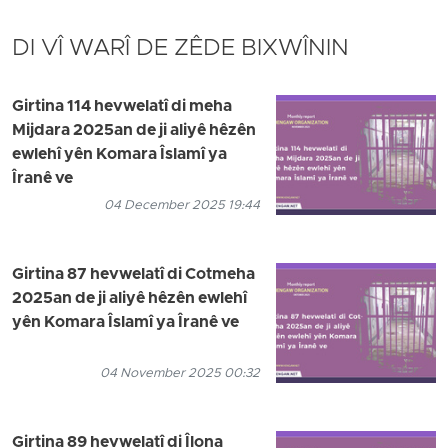
DI VÎ WARÎ DE ZÊDE BIXWÎNIN
Girtina 114 hevwelatî di meha
Mijdara 2025an de ji aliyê hêzên
ewlehî yên Komara Îslamî ya
Îranê ve
04 December 2025 19:44
Girtina 87 hevwelatî di Cotmeha
2025an de ji aliyê hêzên ewlehî
yên Komara Îslamî ya Îranê ve
04 November 2025 00:32
Girtina 89 hevwelatî di Îlona