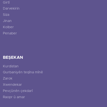
Girtî
Darvekirin
Siza
Jinan
Kolber
Penaber
BEŞEKAN
Kurdistan
Qurbaniyên teqîna mînê
Zarok
Xwendekar
Pevçûnên çekdarî
Raopr û amar