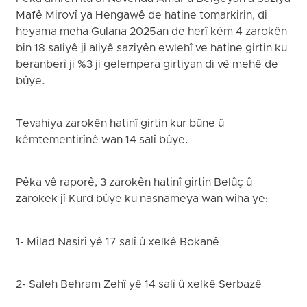
Mafê Mirovî ya Hengawê de hatine tomarkirin, di
heyama meha Gulana 2025an de herî kêm 4 zarokên
bin 18 saliyê ji aliyê saziyên ewlehî ve hatine girtin ku
beranberî ji %3 ji gelempera girtiyan di vê mehê de
bûye.
Tevahiya zarokên hatinî girtin kur bûne û
kêmtementirînê wan 14 salî bûye.
Pêka vê raporê, 3 zarokên hatinî girtin Belûç û
zarokek jî Kurd bûye ku nasnameya wan wiha ye:
1- Mîlad Nasirî yê 17 salî û xelkê Bokanê
2- Saleh Behram Zehî yê 14 salî û xelkê Serbazê