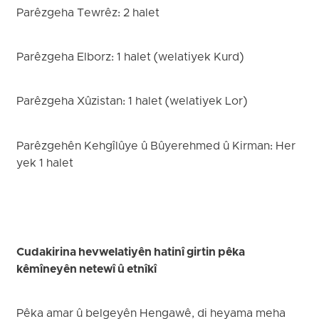
Parêzgeha Tewrêz: 2 halet
Parêzgeha Elborz: 1 halet (welatiyek Kurd)
Parêzgeha Xûzistan: 1 halet (welatiyek Lor)
Parêzgehên Kehgîlûye û Bûyerehmed û Kirman: Her
yek 1 halet
Cudakirina hevwelatiyên hatinî girtin pêka
kêmîneyên netewî û etnîkî
Pêka amar û belgeyên Hengawê, di heyama meha