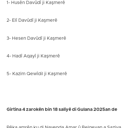
1- Husên Davûdî ji Kaşmerê
2- Elî Davûdî ji Kaşmerê
3- Hesen Davûdî ji Kaşmerê
4- Hadî Aqayî ji Kaşmerê
5- Kazim Qewîdil ji Kaşmerê
Girtina 4 zarokên bin 18 saliyê di Gulana 2025an de
Pêka amrên ku di Navenda Amar û Belgeyan a Saziya