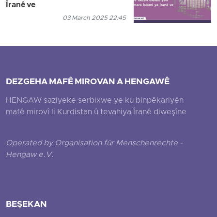
Îranê ve
03 March 2025 22:45
DEZGEHA MAFÊ MIROVAN A HENGAWÊ
HENGAW saziyeke serbixwe ye ku binpêkariyên
mafê mirovî li Kurdistan û tevahiya Îranê diweşîne
Operated by Organisation für Menschenrechte -
Hengaw e.V.
BEŞEKAN