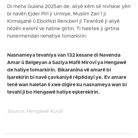
Di meha Gulana 2025an de, aliyê kêm sê nivîskar yên
bi navên Ejder Pîrî ji Urmiye, Muslim Zari`î ji
Kirmaşanê û Ebolfezl Rencberî ji Tewrêzê ji aliyê
hêzên ewlehî ve hatine girtin. Ti haletek ji girtina
hunermendan nehatiye tomarkirin.
Nasnameya tevahiya van 132 kesane di Navenda
Amar û Belgeyan a Saziya Mafê Mirovî ya Hengawê
de hatiye tomarkirin. Bikaranîna vê amarê bi
îşarekirin bi navê çavkaniyê rêpêdayî ye. Ev amare
tenê wan haletan li xwe digire ku nasnameya wan bi
tevahî ji bo Hengawê hatiye eşkerekirin.
Source:
Hengawê Kurdî