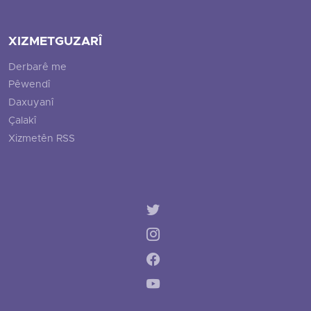
XIZMETGUZARÎ
Derbarê me
Pêwendî
Daxuyanî
Çalakî
Xizmetên RSS