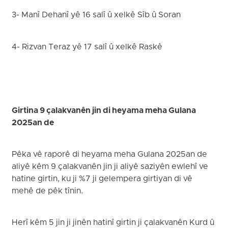
3- Manî Dehanî yê 16 salî û xelkê Sîb û Soran
4- Rizvan Teraz yê 17 salî û xelkê Raskê
Girtina 9 çalakvanên jin di heyama meha Gulana
2025an de
Pêka vê raporê di heyama meha Gulana 2025an de
aliyê kêm 9 çalakvanên jin ji aliyê saziyên ewlehî ve
hatine girtin, ku ji %7 ji gelempera girtiyan di vê
mehê de pêk tînin.
Herî kêm 5 jin ji jinên hatinî girtin ji çalakvanên Kurd û