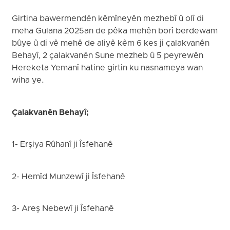
Girtina bawermendên kêmîneyên mezhebî û olî di
meha Gulana 2025an de pêka mehên borî berdewam
bûye û di vê mehê de aliyê kêm 6 kes ji çalakvanên
Behayî, 2 çalakvanên Sune mezheb û 5 peyrewên
Hereketa Yemanî hatine girtin ku nasnameya wan
wiha ye.
Çalakvanên Behayî;
1- Erşiya Rûhanî ji Îsfehanê
2- Hemîd Munzewî ji Îsfehanê
3- Areş Nebewî ji Îsfehanê