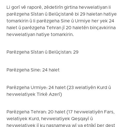
Li gorî vê raporê, zêdetirîn girtina hevwelatiyan li
parêzgeha Sîstan û Belûçistanê bi 29 haletan hatiye
tomarkirin û li parêzgeha Sine û Urmiye her yek 24
halet û parêzgeha Tehran jî 20 haletên binçavkirina
hevwelatiyan hatiye tomarkirin.
Parêzgeha Sîstan û Belûçistan: 29
Parêzgeha Sine: 24 halet
Parêzgeha Urmiye: 24 halet (23 welatiyên Kurd û
hevwelatiyek Tirkê Azerî)
Parêzgeha Tehran: 20 halet (17 hevwelatiyên Fars,
welatiyek Kurd, hevwelatiyek Qeşqayî û
hevwelatiyek jî ku nasnameya wî ya etnîkî ber dest