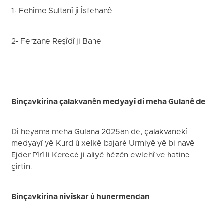
1- Fehîme Sultanî ji Îsfehanê
2- Ferzane Reşîdî ji Bane
Binçavkirina çalakvanên medyayî di meha Gulanê de
Di heyama meha Gulana 2025an de, çalakvanekî
medyayî yê Kurd û xelkê bajarê Urmiyê yê bi navê
Ejder Pîrî li Kerecê ji aliyê hêzên ewlehî ve hatine
girtin.
Binçavkirina nivîskar û hunermendan