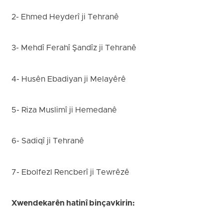
2- Ehmed Heyderî ji Tehranê
3- Mehdî Ferahî Şandîz ji Tehranê
4- Husên Ebadiyan ji Melayêrê
5- Riza Muslimî ji Hemedanê
6- Sadiqî ji Tehranê
7- Ebolfezl Rencberî ji Tewrêzê
Xwendekarên hatinî binçavkirin: