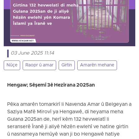
03 June 2025 11:14
Nûçe
Raopr û amar
Girtin
Amarên mehane
Hengaw; Sêşemî 3ê Hezîrana 2025an
Pêka amarên tomarkirî li Navenda Amar û Belgeyan a
Saziya Mafê Mirovî ya Hengawê, di heyama meha
Gulana 2025an de, herî kêm 132 hevwelatî li
seranserê Îranê ji aliyê hêzên ewlehî ve hatine girtin
û nasnameya hemûyê wan ji bo Hengawê hatiye