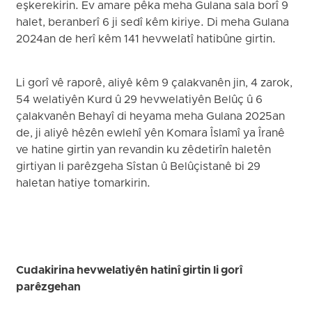
eşkerekirin. Ev amare pêka meha Gulana sala borî 9
halet, beranberî 6 ji sedî kêm kiriye. Di meha Gulana
2024an de herî kêm 141 hevwelatî hatibûne girtin.
Li gorî vê raporê, aliyê kêm 9 çalakvanên jin, 4 zarok,
54 welatiyên Kurd û 29 hevwelatiyên Belûç û 6
çalakvanên Behayî di heyama meha Gulana 2025an
de, ji aliyê hêzên ewlehî yên Komara Îslamî ya Îranê
ve hatine girtin yan revandin ku zêdetirîn haletên
girtiyan li parêzgeha Sîstan û Belûçistanê bi 29
haletan hatiye tomarkirin.
Cudakirina hevwelatiyên hatinî girtin li gorî
parêzgehan