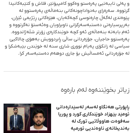
و پەلی تایبەتیی پەرەستو وەکوو کامپیۆتێر، فلاش و کتێبەکانیدا
گرتووە. سەرەرای بەدواداچونەکانی بنەماڵەی پەرەستوو لە
پێوەندی لەگەڵ چارەنوسی کچەکەیان، هێزەکانی ڕێژیمی ئێران،
بەرپرسیارەتی دەستبەسەرکرانی ناوبراویان وەئەستۆ نەگرتووە و
ئەم بابەتە بنەماڵەی ئەو کچە خوێندکارەی زۆرتر شڵەژاندووە.
پەرەستوو حاجیان، جۆزەردانی ساڵی ڕابردوویش بەهۆی چالاکیی
سیاسی لە زانکۆی پەیام نووری شاری سنە لە خوێندن بێبەشکرا و
لە جۆزەردانی ئەمساڵیش بۆ جاری دوهەم دەستبەسەر کرا.
زیاتر بخوێننەوە لەم بارەوە
ڕاپۆرتی هەنگاو لەسەر لەسێدارەدانی
ئومێد بێهزاد خوێندکاری کورد و پوریا
سەفوەت هاووڵاتیی تورک لە
بەندیخانەی ناوەندیی ئورمیە