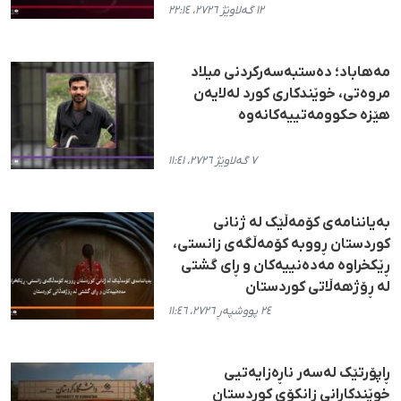
١٢ گەلاوێژ ٢٧٢٦، ٢٢:١٤
مەهاباد؛ دەستبەسەرکردنی میلاد
مروەتی، خوێندکاری کورد لەلایەن
هێزە حکوومەتییەکانەوە
٧ گەلاوێژ ٢٧٢٦، ١١:٤١
بەیاننامەی کۆمەڵێک لە ژنانی
کوردستان ڕووبە کۆمەڵگەی زانستی،
ڕێکخراوە مەدەنییەکان و ڕای گشتی
لە ڕۆژهەڵاتی کوردستان
٢٤ پووشپەڕ ٢٧٢٦، ١١:٤٦
ڕاپۆرتێک لەسەر ناڕەزایەتیی
خوێندکارانی زانکۆی کوردستان