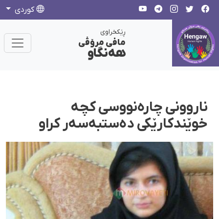
كوردی
ڕێکخراوی
مافی مرۆڤی
هەنگاو
ناروونی چارەنووسی کچە
خوێندکارێکی دەستبەسەر کراو