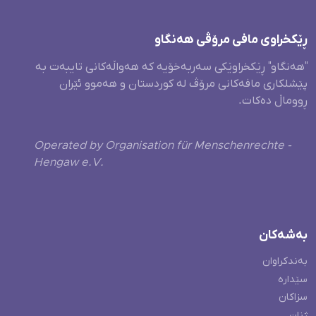
ڕێکخراوی مافی مرۆڤی هەنگاو
"هەنگاو" ڕێکخراوێکی سەربەخۆیە کە هەواڵەکانی تایبەت بە
پێشلکاری مافەکانی مرۆڤ لە کوردستان و هەموو ئێران
ڕووماڵ دەکات.
Operated by Organisation für Menschenrechte -
Hengaw e.V.
بەشەکان
بەندکراوان
سێدارە
سزاکان
ژنان