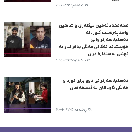
٢١ بانەمەڕ ٢٧٢٦، ٠٩:٠٧
محەممەدئەمین بیگلەری و شاهین
واحدپەرەست کلور، لە
دەستبەسەرکراوانی
خۆپیشاندانەکانی مانگی بەفرانبار بە
نهێنی لەسێدارە دران
١٦ خاکەلێوە ٢٧٢٦، ١٠:٥٤
دەستبەسەرکرانی دوو برای کورد و
خەڵکی ئاودانان لە ئیسفەهان
٢٨ ڕەشەمە ٢٧٢٥، ١٨:٣٧