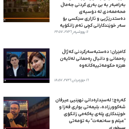
بەرامبەر بە بێ بەری کردنی جەماڵ
محەممەدی لە دۆسیەی
دەستدرێژیی و ئازاری سێکسی بۆ
سەر خوێندکارانی کچی ئەم زانکۆیە
١١ پووشپەڕ ٢٧٢٦، ٢٢:٥٧
کامێران؛ دەستبەسەرکردنی کەژاڵ
ڕەحمانی و دانیال ڕەحمانی لەلایەن
هێزە حکومەتییەکانەوە
١٦ جۆزەردان ٢٧٢٦، ١٨:٥٧
کەرەج؛ لەسێدارەدانی نهێنیی عیرفان
شەکوورزادە، بلیمەتی بواری فەزا و
خوێندکاری پلەی یەکەمی زانکۆی
"عیلم و سەنعەت" بە تۆمەتی
سیخوڕی