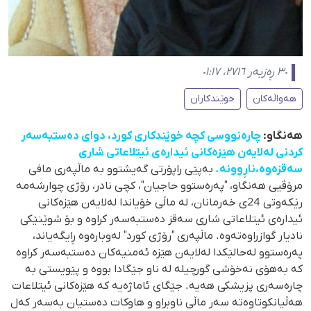
٣٠ ڕەزبەر ٢٧١٦، ٠١:١٧
هەواڵەکان
خوێندکاران
هەنگاو:
چارەنووسی کچە خوێندکاری کورد، دوای دەستبەسەر
کردنی لەلایەن هێزەکانی ئیدارەی ئیتلاعاتی شاری
سەقزەوە،ناڕوونە.
بەپێی راپۆرتی گەیشتوو بە ماڵپەری مافی
مرۆڤیی هەنگاو، "پەرەستوو حاجیان"، کچی نادر، رۆژی چوارشەمە
رێکەوتی 24ی خەرمانان، لە ماڵی خۆیاندا لەلایەن هێزەکانی
ئیدارەی ئیتلاعاتی شاری سەقز دەستبەسەر کراوە و بۆ شوێنێکی
نادیار گوازراوەتەوە. ماڵپەری "رۆژی کورد" لەوبارەوە ڕایگەیاند،
پەرەستوو لەحالێکدا لەلایەن هێزە ئەمنیەکان دەستبەسەر کراوە
کە بەهۆی نەخۆشی گورچیلە لە ناو جێگادا بووە و پێویستی بە
چارەسەری پزیشکی هەیە. جێگای ئاماژەیە کە هێزەکانی ئیتلاعات
هەڵیانکوتاوەتە سەر ماڵی ناوبراو و هاوکات دەستیان بەسەر کەل