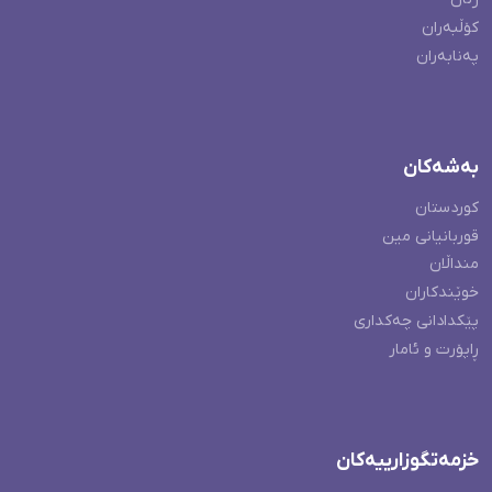
کۆڵبەران
پەنابەران
بەشەکان
کوردستان
قوربانیانی مین
منداڵان
خوێندکاران
پێکدادانی چەکداری
ڕاپۆرت و ئامار
خزمەتگوزارییەکان