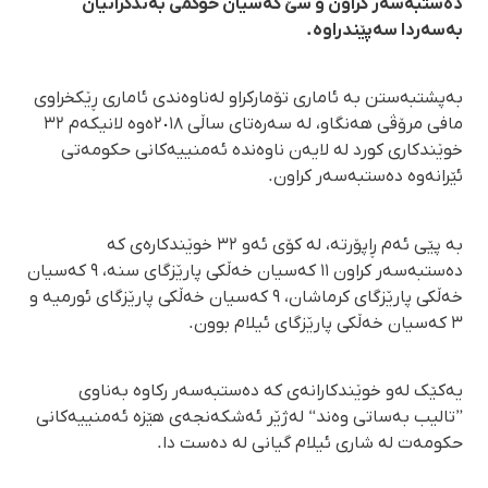
دەستبەسەر کراون و سێ کەسیان حوکمی بەندکرانیان
بەسەردا سەپێندراوە.
بەپشتبەستن بە ئاماری تۆمارکراو لەناوەندی ئاماری ڕێکخراوی
مافی مرۆڤی هەنگاو، لە سەرەتای ساڵی ٢٠١٨ەوە لانیکەم ٣٢
خوێندکاری کورد لە لایەن ناوەندە ئەمنییەکانی حکومەتی
ئێرانەوە دەستبەسەر کراون.
بە پێی ئەم ڕاپۆرتە، لە کۆی ئەو ٣٢ خوێندکارەی کە
دەستبەسەر کراون ١١ کەسیان خەڵکی پارێزگای سنە، ٩ کەسیان
خەڵکی پارێزگای کرماشان، ٩ کەسیان خەڵکی پارێزگای ئورمیە و
٣ کەسیان خەڵکی پارێزگای ئیلام بوون.
یەکێک لەو خوێندکارانەی کە دەستبەسەر رکاوە بەناوی
”تالیب بەساتی وەند“ لەژێر ئەشکەنجەی هێزە ئەمنییەکانی
حکومەت لە شاری ئیلام گیانی لە دەست دا.