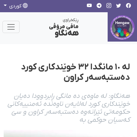
كوردی
ڕێکخراوی
مافی مرۆڤی
هەنگاو
لە ١٠ مانگدا ٣٢ خوێندکاری کورد
دەستبەسەر کراون
هەنگاو: لە ماوەی دە مانگی ڕابردوودا دەیان
خوێندکاری کورد لەلایەن ناوەندە ئەمنییەکانی
حکومەتی ئێرانەوە دەستبەسەر کراون و سێ
کەسیان حوکمی بە