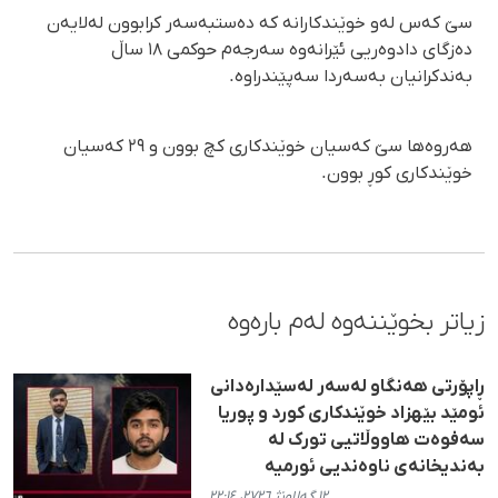
سێ کەس لەو خوێندکارانە کە دەستبەسەر کرابوون لەلایەن
دەزگای دادوەریی ئێرانەوە سەرجەم حوکمی ١٨ ساڵ
بەندکرانیان بەسەردا سەپێندراوە.
هەروەها سێ کەسیان خوێندکاری کچ بوون و ٢٩ کەسیان
خوێندکاری کوڕ بوون.
زیاتر بخوێننەوە لەم بارەوە
ڕاپۆرتی هەنگاو لەسەر لەسێدارەدانی
ئومێد بێهزاد خوێندکاری کورد و پوریا
سەفوەت هاووڵاتیی تورک لە
بەندیخانەی ناوەندیی ئورمیە
١٢ گەلاوێژ ٢٧٢٦، ٢٢:١٤