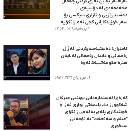
بەرامبەر بە بێ بەری کردنی جەماڵ
محەممەدی لە دۆسیەی
دەستدرێژیی و ئازاری سێکسی بۆ
سەر خوێندکارانی کچی ئەم زانکۆیە
١١ پووشپەڕ ٢٧٢٦، ٢٢:٥٧
کامێران؛ دەستبەسەرکردنی کەژاڵ
ڕەحمانی و دانیال ڕەحمانی لەلایەن
هێزە حکومەتییەکانەوە
١٦ جۆزەردان ٢٧٢٦، ١٨:٥٧
کەرەج؛ لەسێدارەدانی نهێنیی عیرفان
شەکوورزادە، بلیمەتی بواری فەزا و
خوێندکاری پلەی یەکەمی زانکۆی
"عیلم و سەنعەت" بە تۆمەتی
سیخوڕی