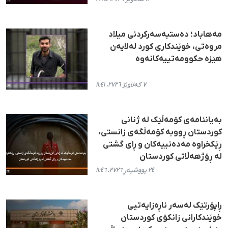
مەهاباد؛ دەستبەسەرکردنی میلاد
مروەتی، خوێندکاری کورد لەلایەن
هێزە حکوومەتییەکانەوە
٧ گەلاوێژ ٢٧٢٦، ١١:٤١
بەیاننامەی کۆمەڵێک لە ژنانی
کوردستان ڕووبە کۆمەڵگەی زانستی،
ڕێکخراوە مەدەنییەکان و ڕای گشتی
لە ڕۆژهەڵاتی کوردستان
٢٤ پووشپەڕ ٢٧٢٦، ١١:٤٦
ڕاپۆرتێک لەسەر ناڕەزایەتیی
خوێندکارانی زانکۆی کوردستان