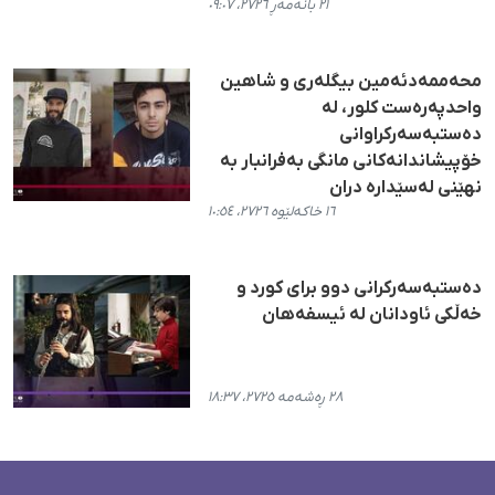
٢١ بانەمەڕ ٢٧٢٦، ٠٩:٠٧
محەممەدئەمین بیگلەری و شاهین
واحدپەرەست کلور، لە
دەستبەسەرکراوانی
خۆپیشاندانەکانی مانگی بەفرانبار بە
نهێنی لەسێدارە دران
١٦ خاکەلێوە ٢٧٢٦، ١٠:٥٤
دەستبەسەرکرانی دوو برای کورد و
خەڵکی ئاودانان لە ئیسفەهان
٢٨ ڕەشەمە ٢٧٢٥، ١٨:٣٧