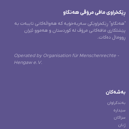
ڕێکخراوی مافی مرۆڤی هەنگاو
"هەنگاو" ڕێکخراوێکی سەربەخۆیە کە هەواڵەکانی تایبەت بە
پێشلکاری مافەکانی مرۆڤ لە کوردستان و هەموو ئێران
ڕووماڵ دەکات.
Operated by Organisation für Menschenrechte -
Hengaw e.V.
بەشەکان
بەندکراوان
سێدارە
سزاکان
ژنان