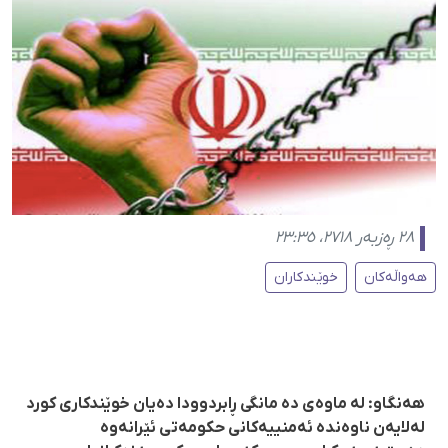
٢٨ ڕەزبەر ٢٧١٨، ٢٣:٣٥
هەواڵەکان
خوێندکاران
هەنگاو: لە ماوەی دە مانگی ڕابردوودا دەیان خوێندکاری کورد
لەلایەن ناوەندە ئەمنییەکانی حکومەتی ئێرانەوە