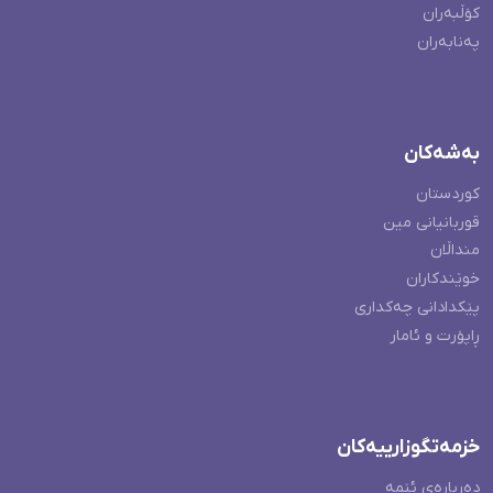
کۆڵبەران
پەنابەران
بەشەکان
کوردستان
قوربانیانی مین
منداڵان
خوێندکاران
پێکدادانی چەکداری
ڕاپۆرت و ئامار
خزمەتگوزارییەکان
دەربارەی ئێمە