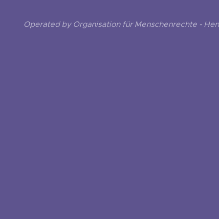
Operated by Organisation für Menschenrechte - He