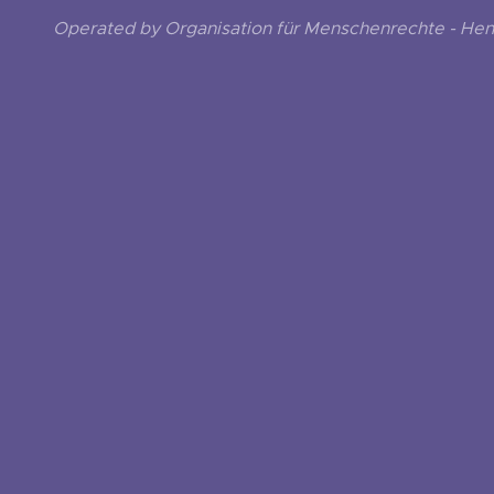
Operated by Organisation für Menschenrechte - He