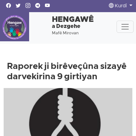
Kurdî
HENGAWÊ
a Dezgehe
Mafê Mirovan
Raporek ji birêveçûna sizayê
darvekirina 9 girtiyan