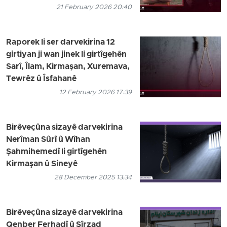
21 February 2026 20:40
Raporek li ser darvekirina 12
girtiyan ji wan jinek li girtîgehên
Sarî, Îlam, Kirmaşan, Xuremava,
Tewrêz û Îsfahanê
12 February 2026 17:39
Birêveçûna sizayê darvekirina
Nerîman Sûrî û Wîhan
Şahmihemedî li girtîgehên
Kirmaşan û Sineyê
28 December 2025 13:34
Birêveçûna sizayê darvekirina
Qenber Ferhadî û Şîrzad