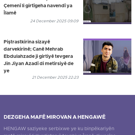
Çemenî li girtîgeha navendî ya
Îlamê
24 December 2025 09:09
Piştrastkirina sizayê
darvekirinê; Canê Mehrab
Ebdulahzade ji girtiyê tevgera
Jin Jiyan Azadî di metirsiyê de
ye
21 December 2025 22:23
DEZGEHA MAFÊ MIROVAN A HENGAWÊ
HENGAW saziyeke serbixwe ye ku binpêkariyên