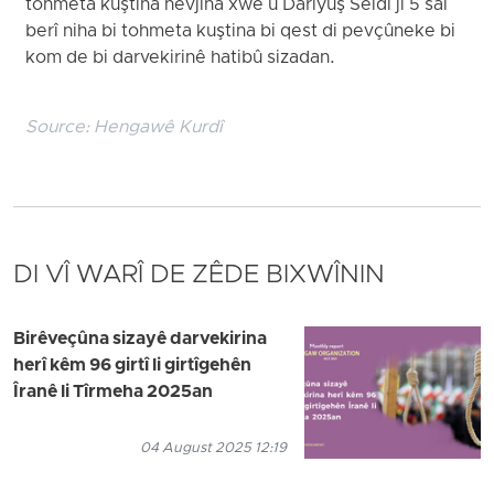
tohmeta kuştina hevjîna xwe û Dariyûş Seîdî jî 5 sal
berî niha bi tohmeta kuştina bi qest di pevçûneke bi
kom de bi darvekirinê hatibû sizadan.
Source:
Hengawê Kurdî
DI VÎ WARÎ DE ZÊDE BIXWÎNIN
Birêveçûna sizayê darvekirina
herî kêm 96 girtî li girtîgehên
Îranê li Tîrmeha 2025an
04 August 2025 12:19