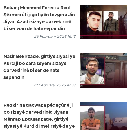
Bokan; Mihemed Ferecî û Reûf
Şêxmeirûfî ji girtiyên tevgera Jin
Jiyan Azadî sizayê darvekirinê
bi ser wan de hate sepandin
25 February 2026 16:13
Nasir Bekirzade, girtiyê siyasî yê
Kurd ji bo cara sêyem sizayê
darvekirinê bi ser de hate
sepandin
22 February 2026 18:38
Redkirina daxwaza pêdaçûnê ji
bo sizayê darvekirinê; Jiyana
Mêhrab Ebdulahzade, girtiyê
siyasî yê Kurd di metirsiyê de ye