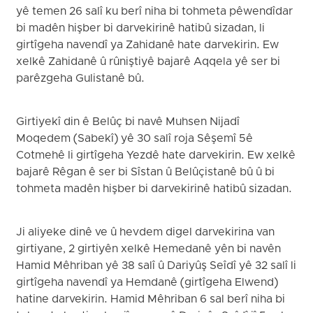
yê temen 26 salî ku berî niha bi tohmeta pêwendîdar
bi madên hişber bi darvekirinê hatibû sizadan, li
girtîgeha navendî ya Zahidanê hate darvekirin. Ew
xelkê Zahidanê û rûniştiyê bajarê Aqqela yê ser bi
parêzgeha Gulistanê bû.
Girtiyekî din ê Belûç bi navê Muhsen Nijadî
Moqedem (Sabekî) yê 30 salî roja Sêşemî 5ê
Cotmehê li girtîgeha Yezdê hate darvekirin. Ew xelkê
bajarê Rêgan ê ser bi Sîstan û Belûçistanê bû û bi
tohmeta madên hişber bi darvekirinê hatibû sizadan.
Ji aliyeke dinê ve û hevdem digel darvekirina van
girtiyane, 2 girtiyên xelkê Hemedanê yên bi navên
Hamid Mêhriban yê 38 salî û Dariyûş Seîdî yê 32 salî li
girtîgeha navendî ya Hemdanê (girtîgeha Elwend)
hatine darvekirin. Hamid Mêhriban 6 sal berî niha bi