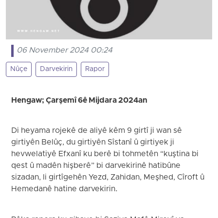
06 November 2024 00:24
Nûçe
Darvekirin
Rapor
Hengaw; Çarşemî 6ê Mijdara 2024an
Di heyama rojekê de aliyê kêm 9 girtî ji wan sê
girtiyên Belûç, du girtiyên Sîstanî û girtiyek ji
hevwelatiyê Efxanî ku berê bi tohmetên “kuştina bi
qest û madên hişberê” bi darvekirinê hatibûne
sizadan, li girtîgehên Yezd, Zahidan, Meşhed, Cîroft û
Hemedanê hatine darvekirin.