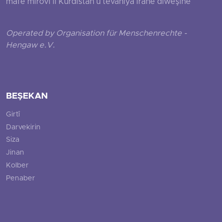
mafê mirovî li Kurdistan û tevahiya Îranê diweşîne
Operated by Organisation für Menschenrechte -
Hengaw e.V.
BEŞEKAN
Girtî
Darvekirin
Siza
Jinan
Kolber
Penaber