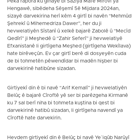
Pêka rapora ku gihaye bi Saziya Mafê Mirovî ya
Hengawê, sibêdeha Sêşemî 5ê Mijdara 2024an,
sizayê darvekirina herî kêm 4 girtî bi navên “Mehmûd
Şehrekî û Mihemedriza Dawer”, her du ji
hevwelatiyên Sîstanî û xelkê bajarê Zabolê û “Mecîd
Qedîrî” ji Meşhedê û “Zahir Seferî” ji hevwelatiyê
Efxanistanê li girtîgeha Meşhed (girtîgeha Wekîlava)
hate birêveçûn. Ev çar girtî berê di dosyeyên cuda
de bi tohmetên pêwendîdar bi madên hişber bi
darvekirinê hatibûne sizadan.
Girtiyekî din ê bi navê “Arif Kemalî” ji hevwelatiyên
Belûç ê bajarê Cîroftê yê ser bi parêzgeha Kirmanê
ku 7 sal berî niha bi tohmeta kuştina bi qest bi
darvekirinê hatibû sizadan, li girtîgeha navendî ya
Cîroftê hate darvekirin.
Hevdem girtiyekî din ê Belûç bi navê Ye`iqûb Narûyî