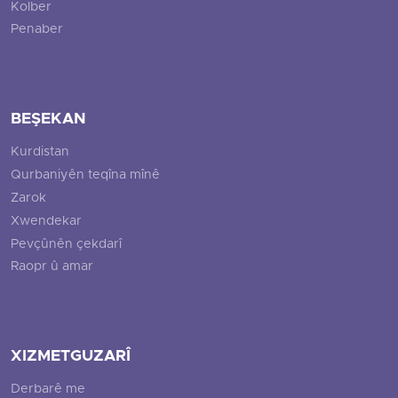
Kolber
Penaber
BEŞEKAN
Kurdistan
Qurbaniyên teqîna mînê
Zarok
Xwendekar
Pevçûnên çekdarî
Raopr û amar
XIZMETGUZARÎ
Derbarê me