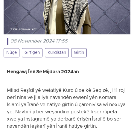
08 November 2024 17:55
Nûçe
Girtîgeh
Kurdistan
Girtin
Hengaw; Înê 8ê Mijdara 2024an
Mîlad Reşîdî yê welatiyê Kurd û xelkê Seqizê, ji 11 roj
berî niha ve ji aliyê navendên ewlehî yên Komara
Îslamî ya Îranê ve hatiye girtin û çarenivîsa wî nexuya
ye. Navbirî ji ber weşandina postekê li ser rûpela
xwe ya Instagramê ya derbarê êrîşên Îsraîlê bo ser
navendên leşkerî yên Îranê hatiye girtin.