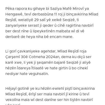
Pêka rapora ku gihaye bi Saziya Mafê Mirovî ya
Hengawê, tevî derbasbûna 11 roj ji binçavkirina Mîlad
Reşîdî, welatiyê 29 salî yê xelkê Seqizê, ti
zanyariyeke serast ji qeder û cihê ragirtina navbirî
ber dest nîne û lipeyketinên malbata wî di vê
derbarê de heya niha bê encam mane.
Li gorî çavkaniyeke agehdar, Mîlad Reşîdî roja
Çarşemî 30ê Cotmeha 2024an, dema ku diçû ser
karê xwe, li yek ji şeqamên bajarê Seqizê ji aliyê
hêzên Îdareya Îtilaatê ve hate girtin û bo cihekî
nediyar hate veguhsatin.
Hêjayî gotinê ye ku hêzên ewlehî piştî binçavkirina
Mîlad Reşîdî, êrîşî ser mala navbirî jî kirine û tevî
vekolîna mala wî dest danîne ser hin tiştên navbirî