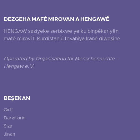
DEZGEHA MAFÊ MIROVAN A HENGAWÊ
HENGAW saziyeke serbixwe ye ku binpêkariyên
mafê mirovî li Kurdistan û tevahiya Îranê diweşîne
Operated by Organisation für Menschenrechte -
Hengaw e.V.
BEŞEKAN
Girtî
Darvekirin
Siza
Jinan