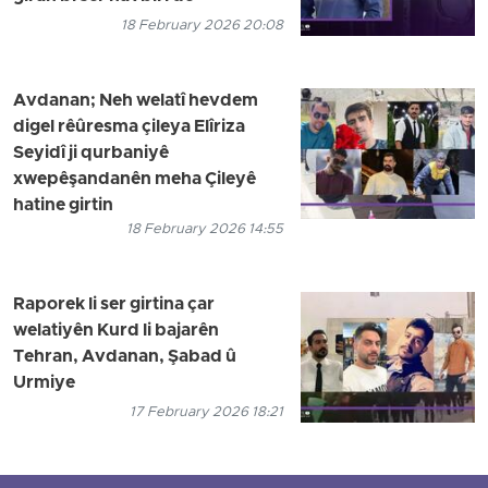
18 February 2026 20:08
Avdanan; Neh welatî hevdem
digel rêûresma çileya Elîriza
Seyidî ji qurbaniyê
xwepêşandanên meha Çileyê
hatine girtin
18 February 2026 14:55
Raporek li ser girtina çar
welatiyên Kurd li bajarên
Tehran, Avdanan, Şabad û
Urmiye
17 February 2026 18:21