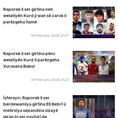
Raporek li ser girtina neh
welatiyên Kurd ji wan sê zarok li
parêzgeha Îlamê
19 February 2026 21:47
Raporek li ser girtina pênc
welatiyên Kurd li parêzgeha
Xurasana Bakur
19 February 2026 21:23
Îsferayn; Raporek li ser
berdewamiya girtina Elî Bebrî û
metirsiya sepandina sizayê
giran bi ser navbirî de