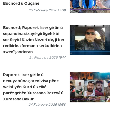
Bucnord û Qûçanê
25 February 2026 15:39
Bucnord; Raporek li ser girtin û
sepandina sizayê girtîgehê bi
ser Seyîd Kazim Nezerî de, ji ber
redkirina fermana serkutkirina
xwenîşanderan
24 February 2026 19:14
Raporek li ser girtin û
nexuyabûna çarenivîsa pênc
welatiyên Kurd û xelkê
parêzgehên Xurasana Rezewî û
Xurasana Bakur
24 February 2026 18:58