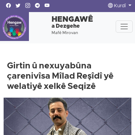
Kurdî
HENGAWÊ
a Dezgehe
Mafê Mirovan
Girtin û nexuyabûna
çarenivîsa Mîlad Reşîdî yê
welatiyê xelkê Seqizê