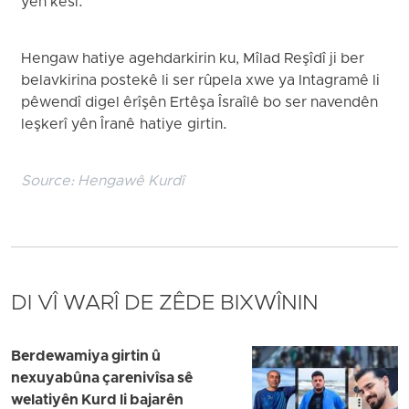
yên kesî.
Hengaw hatiye agehdarkirin ku, Mîlad Reşîdî ji ber
belavkirina postekê li ser rûpela xwe ya Intagramê li
pêwendî digel êrîşên Ertêşa Îsraîlê bo ser navendên
leşkerî yên Îranê hatiye girtin.
Source:
Hengawê Kurdî
DI VÎ WARÎ DE ZÊDE BIXWÎNIN
Berdewamiya girtin û
nexuyabûna çarenivîsa sê
welatiyên Kurd li bajarên