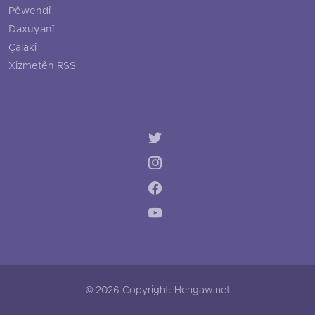
Pêwendî
Daxuyanî
Çalakî
Xizmetên RSS
© 2026 Copyright: Hengaw.net